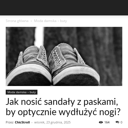
Strona główna
Moda damska – buty
Moda damska – buty
Jak nosić sandały z paskami,
by optycznie wydłużyć nogi?
Przez
ChicStroll
-
wtorek, 23 grudnia, 2025
164
0