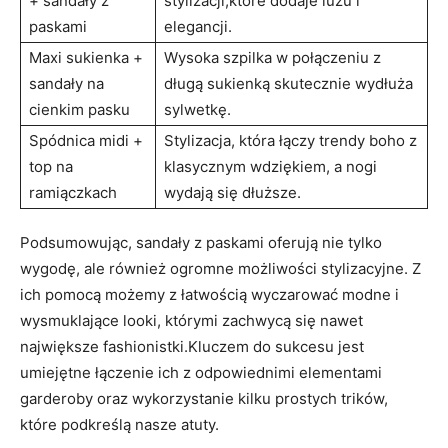
+ sandały z
stylizacji,które dodaje luzu i
paskami
elegancji.
Maxi sukienka +
Wysoka szpilka w połączeniu z
sandały na
długą sukienką skutecznie wydłuża
cienkim pasku
sylwetkę.
Spódnica midi +
Stylizacja, która łączy trendy boho z
top na
klasycznym wdziękiem, a nogi
ramiączkach
wydają się dłuższe.
Podsumowując, sandały z paskami oferują nie tylko
wygodę, ale również ogromne możliwości stylizacyjne. Z
ich pomocą możemy z łatwością wyczarować modne i
wysmuklające looki, którymi zachwycą się nawet
największe fashionistki.Kluczem do sukcesu jest
umiejętne łączenie ich z odpowiednimi elementami
garderoby oraz wykorzystanie kilku prostych trików,
które podkreślą nasze atuty.