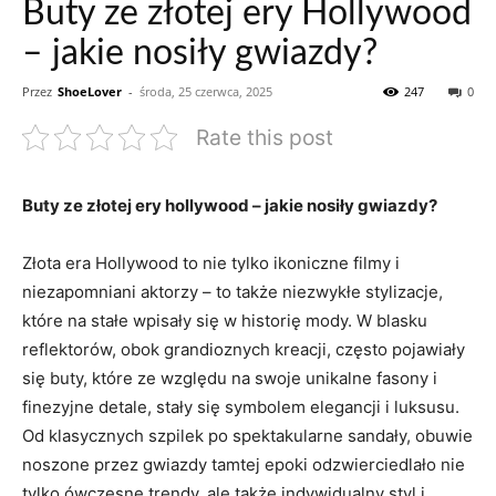
Buty ze złotej ery Hollywood
– jakie nosiły gwiazdy?
Przez
ShoeLover
-
środa, 25 czerwca, 2025
247
0
Rate this post
Buty ze złotej ery hollywood – jakie nosiły gwiazdy?
Złota era Hollywood to nie tylko ikoniczne filmy i
niezapomniani aktorzy – to także niezwykłe stylizacje,
które na stałe wpisały się w historię mody. W blasku
reflektorów, obok grandioznych kreacji, często pojawiały
się buty, które ze względu na swoje unikalne fasony i
finezyjne detale, stały się symbolem elegancji i luksusu.
Od klasycznych szpilek po spektakularne sandały, obuwie
noszone przez gwiazdy tamtej epoki odzwierciedlało nie
tylko ówczesne trendy, ale także indywidualny styl i