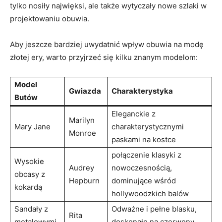
tylko nosiły najwięksi, ale także wytyczały nowe szlaki w
projektowaniu obuwia.
Aby jeszcze bardziej uwydatnić wpływ obuwia na modę
złotej ery, warto przyjrzeć się kilku znanym modelom:
Model
Gwiazda
Charakterystyka
Butów
Eleganckie z
Marilyn
Mary Jane
charakterystycznymi
Monroe
paskami na kostce
połączenie klasyki z
Wysokie
Audrey
nowoczesnością,
obcasy z
Hepburn
dominujące wśród
kokardą
hollywoodzkich balów
Sandały z
Odważne i pełne blasku,
Rita
metalowymi
doskonałe na czerwony