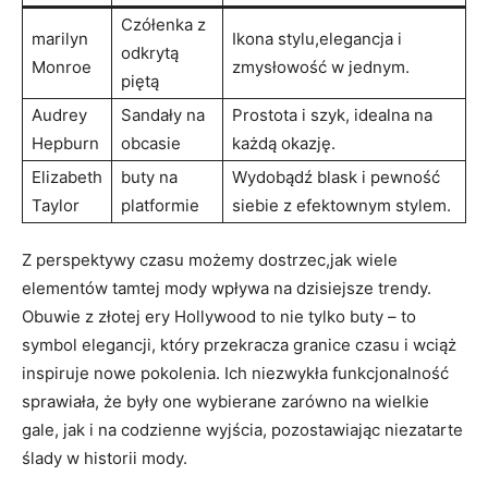
Czółenka z
marilyn
Ikona stylu,elegancja i
odkrytą
Monroe
zmysłowość w jednym.
piętą
Audrey
Sandały na
Prostota i szyk, idealna na
Hepburn
obcasie
każdą okazję.
Elizabeth
buty na
Wydobądź blask i pewność
Taylor
platformie
siebie z efektownym stylem.
Z perspektywy czasu możemy dostrzec,jak wiele
elementów tamtej mody wpływa na dzisiejsze trendy.
Obuwie z złotej ery Hollywood to nie tylko buty – to
symbol elegancji, który przekracza granice czasu i wciąż
inspiruje nowe pokolenia. Ich niezwykła funkcjonalność
sprawiała, że były one wybierane zarówno na wielkie
gale, jak i na codzienne wyjścia, pozostawiając niezatarte
ślady w historii mody.