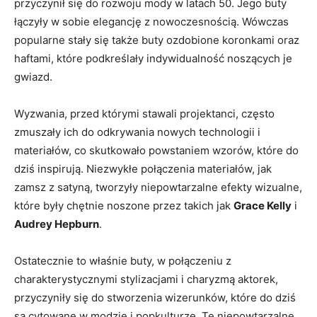
przyczynił się do rozwoju mody w latach 50. Jego buty
łączyły w sobie elegancję z nowoczesnością. Wówczas
popularne stały się także buty ozdobione koronkami oraz
haftami, które podkreślały indywidualność noszących je
gwiazd.
Wyzwania, przed którymi stawali projektanci, często
zmuszały ich do odkrywania nowych technologii i
materiałów, co skutkowało powstaniem wzorów, które do
dziś inspirują. Niezwykłe połączenia materiałów, jak
zamsz z satyną, tworzyły niepowtarzalne efekty wizualne,
które były chętnie noszone przez takich jak
Grace Kelly
i
Audrey Hepburn
.
Ostatecznie to właśnie buty, w połączeniu z
charakterystycznymi stylizacjami i charyzmą aktorek,
przyczyniły się do stworzenia wizerunków, które do dziś
są cytowane w modzie i popkulturze. Te niepowtarzalne