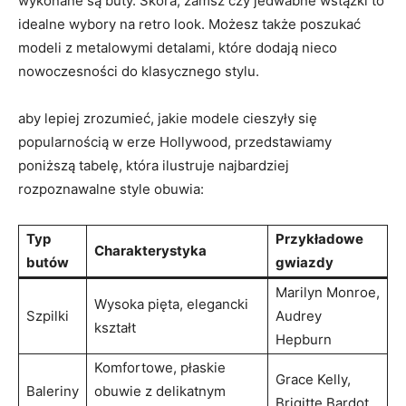
wykonane są buty. Skóra, zamsz czy jedwabne wstążki to
idealne wybory na retro look. Możesz także poszukać
modeli z metalowymi detalami, które dodają nieco
nowoczesności do klasycznego stylu.
aby lepiej zrozumieć, jakie modele cieszyły się
popularnością w erze Hollywood, przedstawiamy
poniższą tabelę, która ilustruje najbardziej
rozpoznawalne style obuwia:
Typ
Przykładowe
Charakterystyka
butów
gwiazdy
Marilyn Monroe,
Wysoka pięta, elegancki
Szpilki
Audrey
kształt
Hepburn
Komfortowe, płaskie
Grace Kelly,
Baleriny
obuwie z delikatnym
Brigitte Bardot