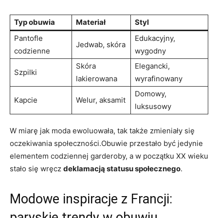
Typ obuwia
Materiał
Styl
Pantofle
Edukacyjny,
Jedwab, skóra
codzienne
wygodny
Skóra
Elegancki,
Szpilki
lakierowana
wyrafinowany
Domowy,
Kapcie
Welur, aksamit
luksusowy
W miarę jak moda ewoluowała, tak także zmieniały się
oczekiwania społeczności.Obuwie przestało być jedynie
elementem codziennej garderoby, a w początku XX wieku
stało się wręcz
deklamacją statusu społecznego
.
Modowe inspiracje z Francji:
paryskie trendy w obuwiu