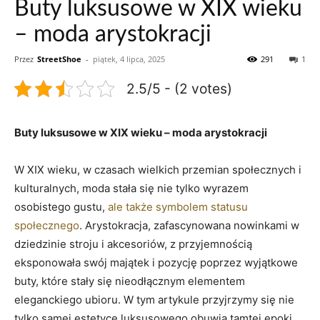
Buty luksusowe w XIX wieku
– moda arystokracji
Przez
StreetShoe
-
piątek, 4 lipca, 2025
291
1
2.5/5 - (2 votes)
Buty luksusowe w XIX wieku – moda arystokracji
W XIX wieku, w czasach wielkich przemian społecznych i
kulturalnych, moda stała się nie tylko wyrazem
osobistego gustu,
ale także symbolem statusu
społecznego
. Arystokracja, zafascynowana nowinkami w
dziedzinie stroju i akcesoriów, z przyjemnością
eksponowała swój majątek i pozycję poprzez wyjątkowe
buty, które stały się nieodłącznym elementem
eleganckiego ubioru. W tym artykule przyjrzymy się nie
tylko samej estetyce luksusowego obuwia tamtej epoki,