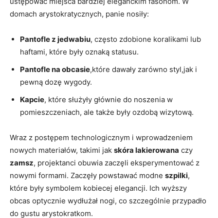
ustępować miejsca bardziej eleganckim fasonom. W
domach arystokratycznych, panie nosiły:
Pantofle z jedwabiu
, często zdobione koralikami lub
haftami, które były oznaką statusu.
Pantofle na obcasie
,które dawały zarówno styl,jak i
pewną dozę wygody.
Kapcie
, które służyły głównie do noszenia w
pomieszczeniach, ale także były ozdobą wizytową.
Wraz z postępem technologicznym i wprowadzeniem
nowych materiałów, takimi jak
skóra lakierowana
czy
zamsz
, projektanci obuwia zaczęli eksperymentować z
nowymi formami. Zaczęły powstawać modne
szpilki
,
które były symbolem kobiecej elegancji. Ich wyższy
obcas optycznie wydłużał nogi, co szczególnie przypadło
do gustu arystokratkom.