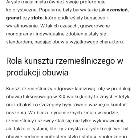
Arystokracja miała również swoje preferencje
kolorystyczne. Popularne były barwy takie jak
czerwień,
granat
czy
złoto
, które podkreślały bogactwo i
wyrafinowanie. W takich czasach, grawerowane
monogramy i indywidualne zdobienia stały się
standardem, nadając obuwiu wyjątkowego charakteru.
Rola kunsztu rzemieślniczego w
produkcji obuwia
Kunszt rzemieślniczy odgrywał kluczową rolę w produkcji
obuwia luksusowego w XIX wieku,kiedy to zmysł estetyki
oraz dbałość o szczegóły były równie ważne,co komfort
noszenia. W obliczu dynamicznych zmian w modzie,
rzemieślnicy i szewcy stali się nie tylko wykonawcami,
ale także artystami, którzy z myślą o arystokracji tworzyli
obuwie będące manifestem stylu i statusu społecznego.