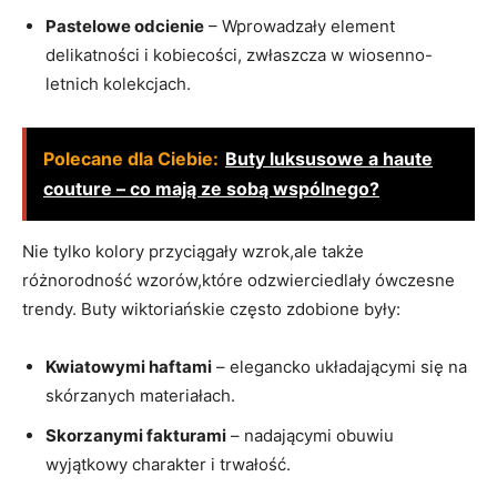
Pastelowe odcienie
– Wprowadzały element
delikatności i kobiecości, zwłaszcza w wiosenno-
letnich kolekcjach.
Polecane dla Ciebie:
Buty luksusowe a haute
couture – co mają ze sobą wspólnego?
Nie tylko kolory przyciągały wzrok,ale także
różnorodność wzorów,które odzwierciedlały ówczesne
trendy. Buty wiktoriańskie często zdobione były:
Kwiatowymi haftami
– elegancko układającymi się na
skórzanych materiałach.
Skorzanymi fakturami
– nadającymi obuwiu
wyjątkowy charakter i trwałość.