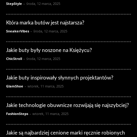
StepStyle
-
środa, 12 marca, 2025
Która marka butów jest najstarsza?
SneakerVibes
-
środa, 12 marca, 2025
Jakie buty były noszone na Księżycu?
ChicStroll
-
środa, 12 marca, 2025
Jakie buty inspirowały słynnych projektantów?
GlamShoe
-
wtorek, 11 marca, 2025
Jakie technologie obuwnicze rozwijają się najszybciej?
FashionSteps
-
wtorek, 11 marca, 2025
Jakie są najbardziej cenione marki ręcznie robionych