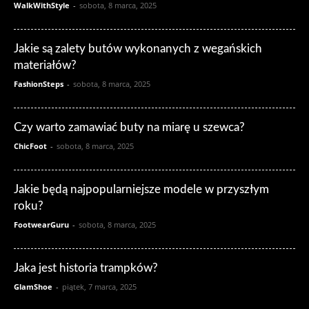
WalkWithStyle
-
sobota, 8 marca, 2025
Jakie są zalety butów wykonanych z wegańskich
materiałów?
FashionSteps
-
sobota, 8 marca, 2025
Czy warto zamawiać buty na miarę u szewca?
ChicFoot
-
sobota, 8 marca, 2025
Jakie będą najpopularniejsze modele w przyszłym
roku?
FootwearGuru
-
sobota, 8 marca, 2025
Jaka jest historia trampków?
GlamShoe
-
piątek, 7 marca, 2025