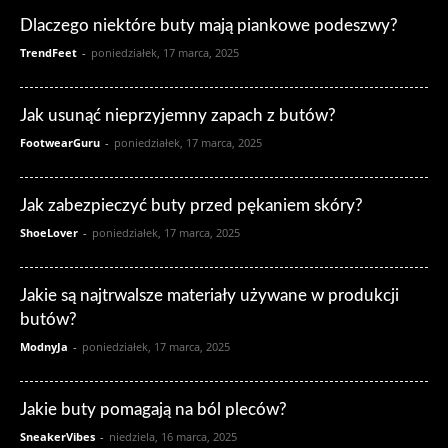
Dlaczego niektóre buty mają piankowe podeszwy?
TrendFeet
-
poniedziałek, 17 marca, 2025
Jak usunąć nieprzyjemny zapach z butów?
FootwearGuru
-
poniedziałek, 17 marca, 2025
Jak zabezpieczyć buty przed pękaniem skóry?
ShoeLover
-
poniedziałek, 17 marca, 2025
Jakie są najtrwalsze materiały używane w produkcji
butów?
ModnyJa
-
poniedziałek, 17 marca, 2025
Jakie buty pomagają na ból pleców?
SneakerVibes
-
niedziela, 16 marca, 2025