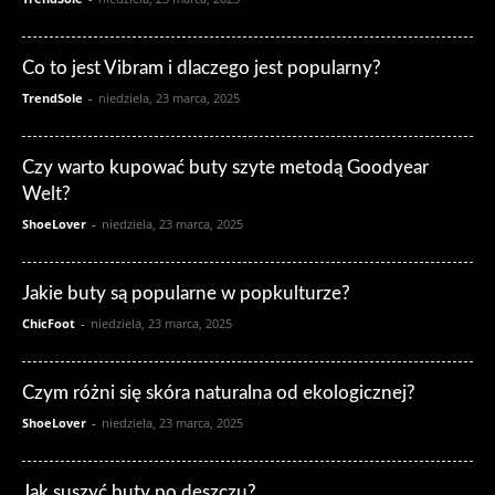
Co to jest Vibram i dlaczego jest popularny?
TrendSole
-
niedziela, 23 marca, 2025
Czy warto kupować buty szyte metodą Goodyear
Welt?
ShoeLover
-
niedziela, 23 marca, 2025
Jakie buty są popularne w popkulturze?
ChicFoot
-
niedziela, 23 marca, 2025
Czym różni się skóra naturalna od ekologicznej?
ShoeLover
-
niedziela, 23 marca, 2025
Jak suszyć buty po deszczu?