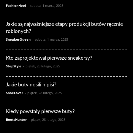
FashionHeel
-
sobota, 1 marca, 2025
Jakie są najważniejsze etapy produkcji butów ręcznie
robionych?
SneakerQueen
-
sobota, 1 marca, 2025
Kto zaprojektował pierwsze sneakersy?
StepStyle
-
piątek, 28 lutego, 2025
Jakie buty nosili hipisi?
ShoeLover
-
piątek, 28 lutego, 2025
Kiedy powstały pierwsze buty?
BootsHunter
-
piątek, 28 lutego, 2025