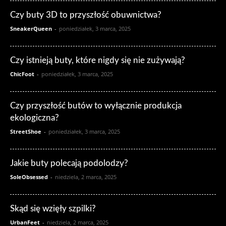
Czy buty 3D to przyszłość obuwnictwa?
SneakerQueen
-
poniedziałek, 3 marca, 2025
Czy istnieją buty, które nigdy się nie zużywają?
ChicFoot
-
poniedziałek, 3 marca, 2025
Czy przyszłość butów to wyłącznie produkcja
ekologiczna?
StreetShoe
-
poniedziałek, 3 marca, 2025
Jakie buty polecają podolodzy?
SoleObsessed
-
niedziela, 2 marca, 2025
Skąd się wzięły szpilki?
UrbanFeet
-
niedziela, 2 marca, 2025