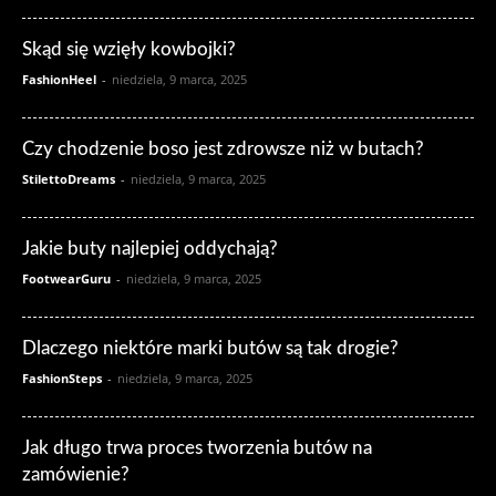
Skąd się wzięły kowbojki?
FashionHeel
-
niedziela, 9 marca, 2025
Czy chodzenie boso jest zdrowsze niż w butach?
StilettoDreams
-
niedziela, 9 marca, 2025
Jakie buty najlepiej oddychają?
FootwearGuru
-
niedziela, 9 marca, 2025
Dlaczego niektóre marki butów są tak drogie?
FashionSteps
-
niedziela, 9 marca, 2025
Jak długo trwa proces tworzenia butów na
zamówienie?