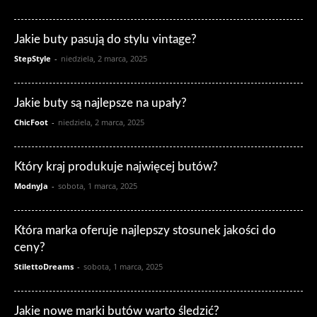
Jakie buty pasują do stylu vintage?
StepStyle
-
niedziela, 2 marca, 2025
Jakie buty są najlepsze na upały?
ChicFoot
-
niedziela, 2 marca, 2025
Który kraj produkuje najwięcej butów?
ModnyJa
-
sobota, 1 marca, 2025
Która marka oferuje najlepszy stosunek jakości do
ceny?
StilettoDreams
-
sobota, 1 marca, 2025
Jakie nowe marki butów warto śledzić?