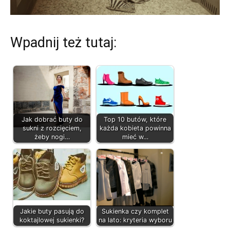
Wpadnij też tutaj:
Jak dobrać buty do
Top 10 butów, które
sukni z rozcięciem,
każda kobieta powinna
żeby nogi…
mieć w…
Jakie buty pasują do
Sukienka czy komplet
koktajlowej sukienki?
na lato: kryteria wyboru