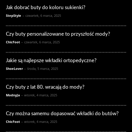
Jak dobrać buty do koloru sukienki?
StepStyle
-
czwartek, 6 marca, 2025
Czy buty personalizowane to przyszłość mody?
ChicFoot
-
czwartek, 6 marca, 2025
Jakie są najlepsze wkładki ortopedyczne?
ShoeLover
-
środa, 5 marca, 2025
Czy buty z lat 80. wracają do mody?
ModnyJa
-
wtorek, 4 marca, 2025
Czy można samemu dopasować wkładki do butów?
ChicFoot
-
wtorek, 4 marca, 2025