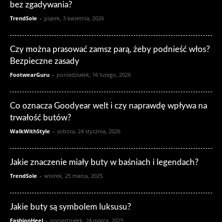
bez zgadywania?
TrendSole
-
piątek, 3 kwietnia, 2026
Czy można prasować zamsz parą, żeby podnieść włos?
Bezpieczne zasady
FootwearGuru
-
poniedziałek, 16 lutego, 2026
Co oznacza Goodyear welt i czy naprawdę wpływa na
trwałość butów?
WalkWithStyle
-
sobota, 24 stycznia, 2026
Jakie znaczenie miały buty w baśniach i legendach?
TrendSole
-
wtorek, 25 marca, 2025
Jakie buty są symbolem luksusu?
FashionHeel
-
poniedziałek, 24 marca, 2025