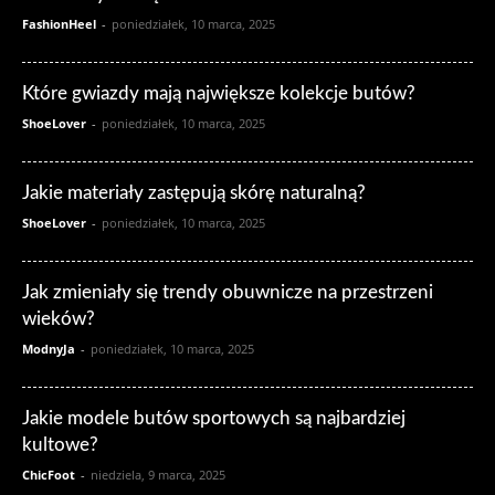
FashionHeel
-
poniedziałek, 10 marca, 2025
Które gwiazdy mają największe kolekcje butów?
ShoeLover
-
poniedziałek, 10 marca, 2025
Jakie materiały zastępują skórę naturalną?
ShoeLover
-
poniedziałek, 10 marca, 2025
Jak zmieniały się trendy obuwnicze na przestrzeni
wieków?
ModnyJa
-
poniedziałek, 10 marca, 2025
Jakie modele butów sportowych są najbardziej
kultowe?
ChicFoot
-
niedziela, 9 marca, 2025