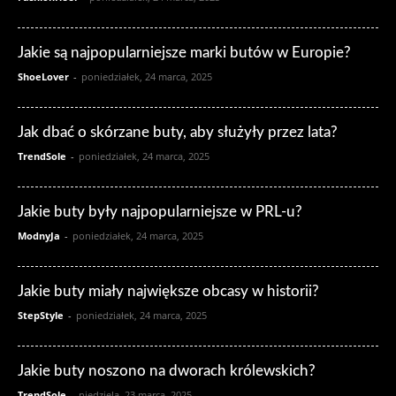
Jakie są najpopularniejsze marki butów w Europie?
ShoeLover
-
poniedziałek, 24 marca, 2025
Jak dbać o skórzane buty, aby służyły przez lata?
TrendSole
-
poniedziałek, 24 marca, 2025
Jakie buty były najpopularniejsze w PRL-u?
ModnyJa
-
poniedziałek, 24 marca, 2025
Jakie buty miały największe obcasy w historii?
StepStyle
-
poniedziałek, 24 marca, 2025
Jakie buty noszono na dworach królewskich?
TrendSole
-
niedziela, 23 marca, 2025