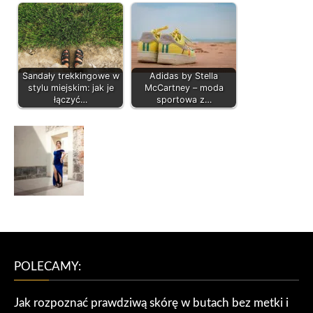
Sandały trekkingowe w
Adidas by Stella
stylu miejskim: jak je
McCartney – moda
łączyć…
sportowa z…
POLECAMY:
Jak rozpoznać prawdziwą skórę w butach bez metki i