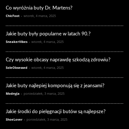
Co wyróżnia buty Dr. Martens?
ChicFoot
-
wtorek, 4 marca, 2025
Jakie buty były popularne w latach 90.?
SneakerVibes
-
wtorek, 4 marca, 2025
Czy wysokie obcasy naprawdę szkodzą zdrowiu?
SoleObsessed
-
wtorek, 4 marca, 2025
Jakie buty najlepiej komponują się z jeansami?
ModnyJa
-
poniedziałek, 3 marca, 2025
Jakie środki do pielęgnacji butów są najlepsze?
ShoeLover
-
poniedziałek, 3 marca, 2025