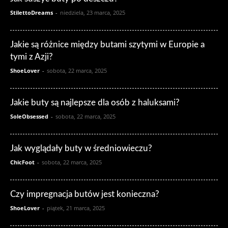
StilettoDreams
-
niedziela, 23 marca, 2025
Jakie są różnice między butami szytymi w Europie a
tymi z Azji?
ShoeLover
-
sobota, 22 marca, 2025
Jakie buty są najlepsze dla osób z haluksami?
SoleObsessed
-
sobota, 22 marca, 2025
Jak wyglądały buty w średniowieczu?
ChicFoot
-
sobota, 22 marca, 2025
Czy impregnacja butów jest konieczna?
ShoeLover
-
piątek, 21 marca, 2025