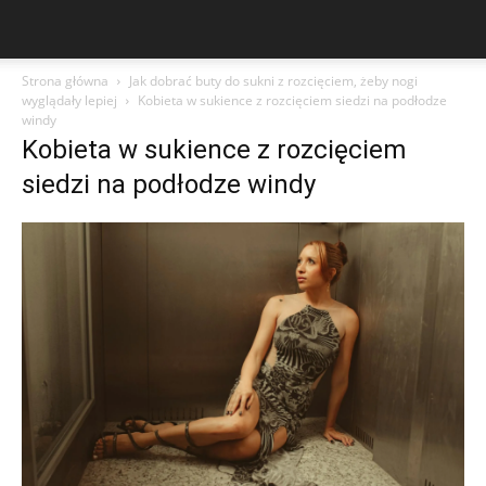
Strona główna
Jak dobrać buty do sukni z rozcięciem, żeby nogi
wyglądały lepiej
Kobieta w sukience z rozcięciem siedzi na podłodze
windy
Kobieta w sukience z rozcięciem
siedzi na podłodze windy