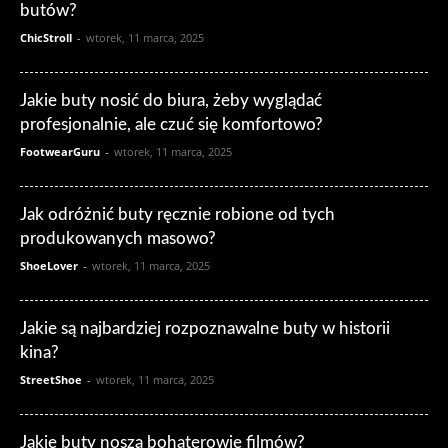
butów?
ChicStroll
-
wtorek, 11 marca, 2025
Jakie buty nosić do biura, żeby wyglądać
profesjonalnie, ale czuć się komfortowo?
FootwearGuru
-
wtorek, 11 marca, 2025
Jak odróżnić buty ręcznie robione od tych
produkowanych masowo?
ShoeLover
-
wtorek, 11 marca, 2025
Jakie są najbardziej rozpoznawalne buty w historii
kina?
StreetShoe
-
wtorek, 11 marca, 2025
Jakie buty noszą bohaterowie filmów?