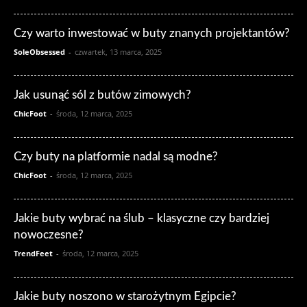
Czy warto inwestować w buty znanych projektantów?
SoleObsessed
-
czwartek, 13 marca, 2025
Jak usunąć sól z butów zimowych?
ChicFoot
-
środa, 12 marca, 2025
Czy buty na platformie nadal są modne?
ChicFoot
-
środa, 12 marca, 2025
Jakie buty wybrać na ślub – klasyczne czy bardziej
nowoczesne?
TrendFeet
-
środa, 12 marca, 2025
Jakie buty noszono w starożytnym Egipcie?