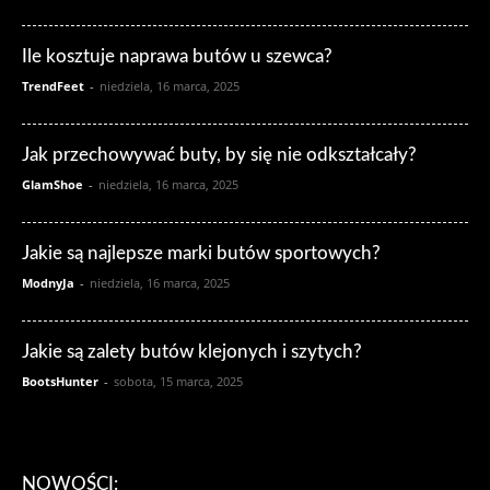
Ile kosztuje naprawa butów u szewca?
TrendFeet
-
niedziela, 16 marca, 2025
Jak przechowywać buty, by się nie odkształcały?
GlamShoe
-
niedziela, 16 marca, 2025
Jakie są najlepsze marki butów sportowych?
ModnyJa
-
niedziela, 16 marca, 2025
Jakie są zalety butów klejonych i szytych?
BootsHunter
-
sobota, 15 marca, 2025
NOWOŚCI: