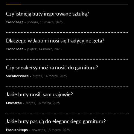
Czy istnieją buty inspirowane sztuką?
TrendFeet
-
sobota, 15 marca, 2025
Dlaczego w Japonii nosi się tradycyjne geta?
TrendFeet
-
piątek, 14 marca, 2025
Czy sneakersy można nosić do garnituru?
SneakerVibes
-
piątek, 14 marca, 2025
Jakie buty nosili samurajowie?
ChicStroll
-
piątek, 14 marca, 2025
Jakie buty pasują do eleganckiego garnituru?
FashionSteps
-
czwartek, 13 marca, 2025