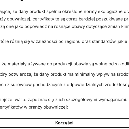
zające, że dany produkt spełnia określone normy ekologiczne 
nży obuwniczej, certyfikaty te są coraz bardziej poszukiwane
żą one jako odpowiedź na rosnące obawy dotyczące zmian klim
tóre różnią się w zależności od regionu oraz standardów, jakie 
a, że materiały używane do produkcji obuwia są wolne od szkod
który potwierdza, że dany produkt ma minimalny wpływ na środo
ych z surowców pochodzących z odpowiedzialnych źródeł leśn
żniejsze, warto zapoznać się z ich szczegółowymi wymaganiami.
ertyfikatów w branży obuwniczej:
Korzyści