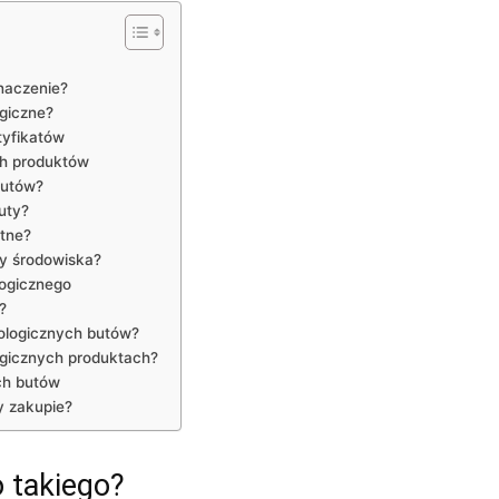
naczenie?
ogiczne?
tyfikatów
ch produktów
butów?
uty?
otne?
ny środowiska?
ogicznego
?
kologicznych butów?
ogicznych produktach?
ch butów
y zakupie?
o takiego?