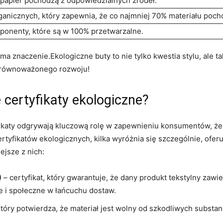
 papier pochodzą z odpowiedzialnych źródeł.
ganicznych, który zapewnia, że co najmniej 70% materiału poch
mponenty, które są w 100% przetwarzalne.
a znaczenie.Ekologiczne buty to nie tylko kwestia stylu, ale 
 zrównoważonego rozwoju!
e certyfikaty ekologiczne?
ikaty odgrywają kluczową rolę w zapewnieniu konsumentów, że
rtyfikatów ekologicznych, kilka wyróżnia się szczególnie, oferu
ejsze z nich:
)
– certyfikat, który gwarantuje, że dany produkt tekstylny zaw
 i społeczne w łańcuchu dostaw.
 który potwierdza, że materiał jest wolny od szkodliwych substa