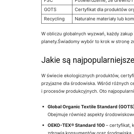
FSC
Potwierdzenie, że drewno i
GOTS
Certyfikat dla produktów or
Recycling
Naturalne materiały lub ko
W obliczu globalnych wyzwań, każdy zakup m
planety.Świadomy wybór to krok w stronę
Jakie są najpopularniejsz
W świecie ekologicznych produktów, certyf
przyjazne dla środowiska. Wśród różnych ce
i procesów produkcyjnych. Oto najpopularni
Global Organic Textile Standard (GOTS
Obejmuje również aspekty środowiskowe
OEKO-TEX® Standard 100
– certyfikat,
zdrowia konsumentów oraz środowiska.