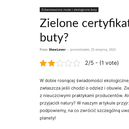
Zrównoważona moda i ekologiczne buty
Zielone certyfik
buty?
Przez
ShoeLover
-
poniedziałek, 25 sierpnia, 2025
2/5 - (1 vote)
W dobie rosnącej świadomości ekologiczne
zwłaszcza jeśli chodzi o odzież i obuwie. Z
z nieuczciwymi praktykami producentów. Ale
przyjaciół natury? W naszym artykule przy
podpowiemy, na co zwrócić szczególną uwa
planety!