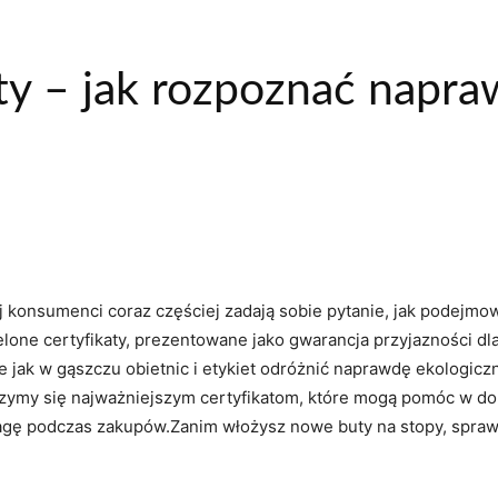
aty – jak rozpoznać napr
j konsumenci coraz częściej zadają sobie pytanie, jak podej
ielone certyfikaty, prezentowane jako gwarancja przyjazności d
 jak w gąszczu obietnic i etykiet odróżnić naprawdę ekologiczn
jrzymy się najważniejszym certyfikatom, które mogą pomóc w d
gę podczas zakupów.Zanim włożysz nowe buty na stopy, sprawd