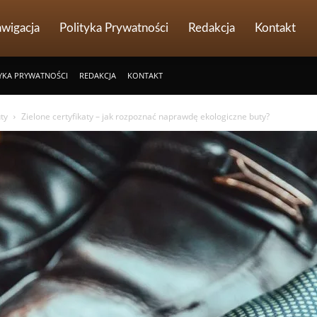
wigacja
Polityka Prywatności
Redakcja
Kontakt
YKA PRYWATNOŚCI
REDAKCJA
KONTAKT
ty
Zielone certyfikaty – jak rozpoznać naprawdę ekologiczne buty?