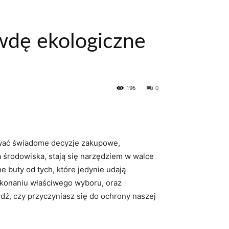
awdę ekologiczne
196
0
mować świadome decyzje zakupowe,
la środowiska, stają się narzędziem w walce
e buty od tych, które jedynie udają
okonaniu właściwego wyboru, oraz
ź, czy przyczyniasz się do ochrony naszej