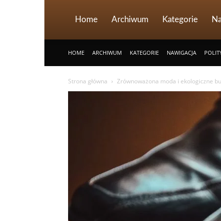
Home
Archiwum
Kategorie
Na
HOME
ARCHIWUM
KATEGORIE
NAWIGACJA
POLIT
Strona główna
Zrównoważona moda i ekologiczne bu