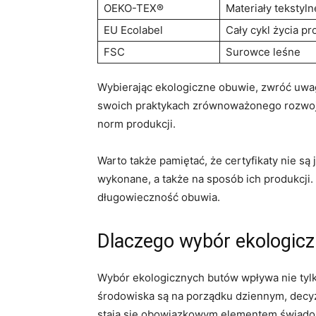
OEKO-TEX®
Materiały tekstyln
EU Ecolabel
Cały cykl życia p
FSC
Surowce leśne
Wybierając ekologiczne obuwie, zwróć uwagę
swoich praktykach zrównoważonego rozwoju 
norm produkcji.
Warto także pamiętać, że certyfikaty nie 
wykonane, a także na sposób ich produkcji. 
długowieczność obuwia.
Dlaczego wybór ekologic
Wybór ekologicznych butów wpływa nie tylk
środowiska są na porządku dziennym, decy
stają się obowiązkowym elementem świad