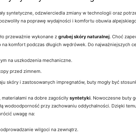
y syntetyczne, odzwierciedla zmiany​ w technologii⁤ oraz potrz
y pozwoliły na poprawę wydajności i komfortu‍ obuwia alpejskiego
było przeważnie wykonane z
grubej skóry naturalnej
.⁣ Choć zape
o na komfort ⁣podczas długich wędrówek. ​Do ‌najważniejszych c
rnym na uszkodzenia mechaniczne.
stopy przed zimnem.
dzaju skóry ⁤i zastosowanych impregnatów, buty mogły być stosu
 materiałami na ‌dobre ⁢zagościły
syntetyki
. Nowoczesne buty⁢ g
ałą wodoodporność przy zachowaniu oddychalności. Dzięki temu ⁤
rócić ‍uwagę na:
na odprowadzanie wilgoci na zewnątrz.