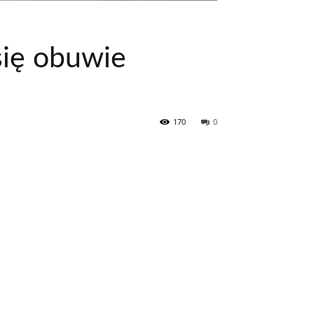
się obuwie
170
0