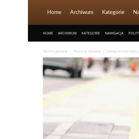
Home
Archiwum
Kategorie
Na
HOME
ARCHIWUM
KATEGORIE
NAWIGACJA
POLIT
Strona główna
Historia obuwia
Szwajcarskie buty g