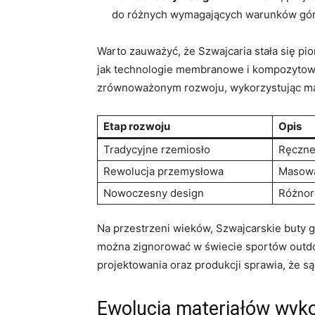
⁤do różnych wymagających warunków gór
Warto zauważyć, że⁣ Szwajcaria ⁣stała ‌się 
jak technologie membranowe i kompozytowe po
zrównoważonym rozwoju, wykorzystując mate
Etap rozwoju
Opis
Tradycyjne rzemiosło
Ręczne 
Rewolucja przemysłowa
Masowa 
Nowoczesny design
Różnoro
Na przestrzeni wieków, Szwajcarskie buty gó
można zignorować w świecie sportów outdoo
projektowania oraz produkcji sprawia, że są
Ewolucja materiałów wyk