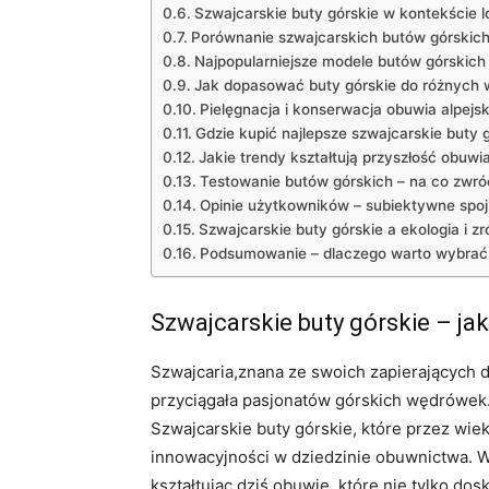
Szwajcarskie buty górskie w kontekście ⁢l
Porównanie szwajcarskich butów górskich​ 
Najpopularniejsze modele butów‌ górskich
Jak dopasować buty górskie do różnych
Pielęgnacja i konserwacja obuwia alpejs
Gdzie ​kupić najlepsze szwajcarskie buty 
Jakie trendy kształtują przyszłość obuwi
Testowanie butów górskich – na⁣ co zwró
Opinie użytkowników‍ – subiektywne spojr
Szwajcarskie buty górskie a ekologia i 
Podsumowanie ‌– ​dlaczego ​warto wybrać
Szwajcarskie buty​ górskie – jak
Szwajcaria,znana ze swoich zapierających d
przyciągała pasjonatów górskich wędrówek.W 
Szwajcarskie buty górskie, które przez wiek
innowacyjności w dziedzinie obuwnictwa. ⁢W 
kształtując dziś obuwie,‍ które nie tylko do