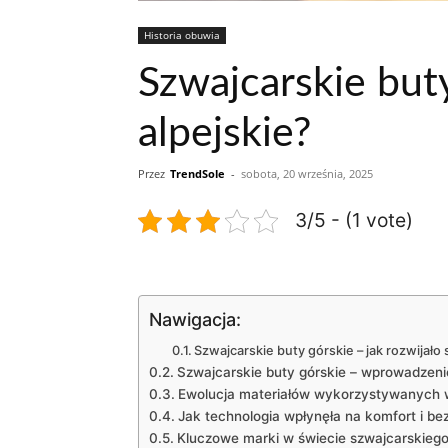
Historia obuwia
Szwajcarskie buty
alpejskie?
Przez
TrendSole
-
sobota, 20 września, 2025
3/5 - (1 vote)
Nawigacja:
Szwajcarskie buty​ górskie – jak rozwijało
Szwajcarskie buty ⁢górskie ⁤– wprowadzenie
Ewolucja materiałów wykorzystywanych 
Jak technologia wpłynęła na komfort i b
Kluczowe marki w świecie ⁢szwajcarskiego