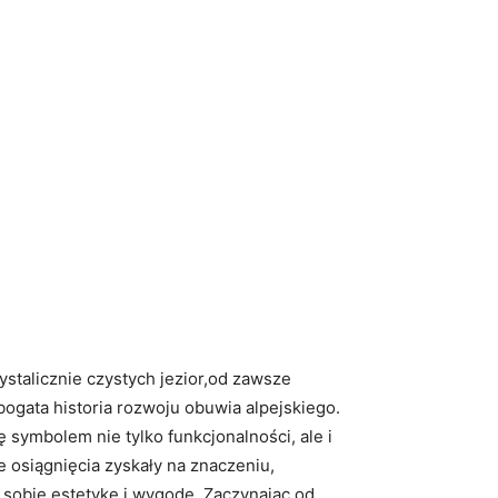
stalicznie czystych jezior,od ⁢zawsze
bogata historia‌ rozwoju obuwia alpejskiego.
ę symbolem nie tylko funkcjonalności, ale i
e osiągnięcia zyskały na znaczeniu,
 sobie estetykę i wygodę. Zaczynając⁤ od‍