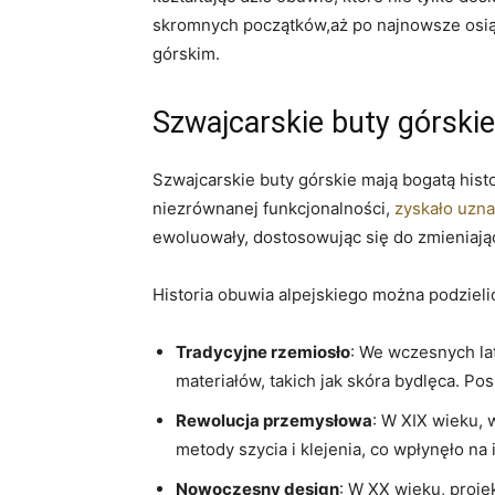
skromnych początków,aż po najnowsze osiągn
górskim.
Szwajcarskie buty ⁢górskie
Szwajcarskie buty górskie mają bogatą histo
niezrównanej funkcjonalności,
zyskało uzna
ewoluowały, dostosowując się ⁤do zmieniają
Historia ⁢obuwia alpejskiego⁢ można⁤ podziel
Tradycyjne rzemiosło
: We wczesnych la
materiałów, takich jak skóra bydlęca. ​P
Rewolucja przemysłowa
: W XIX wieku, 
‍metody szycia i klejenia, ⁢co wpłynęło n
Nowoczesny design
: ​W XX wieku, proj