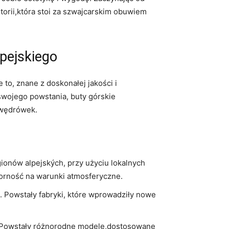
orii,która stoi za szwajcarskim obuwiem
lpejskiego
 to, znane z doskonałej jakości i
swojego powstania, buty górskie⁢
h wędrówek.
onów‍ alpejských, przy użyciu lokalnych
dporność na warunki atmosferyczne.
. Powstały fabryki, które wprowadziły nowe
ść.Powstały różnorodne⁤ modele,dostosowane