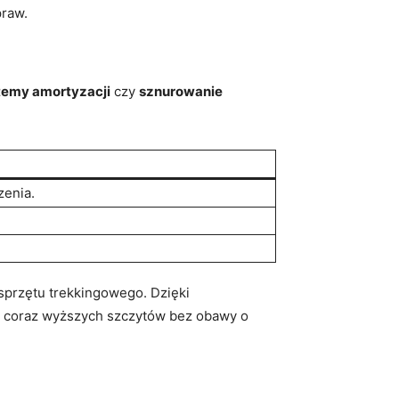
praw.
temy amortyzacji
czy‍
sznurowanie
zenia.
przętu⁣ trekkingowego. Dzięki
e coraz wyższych ‍szczytów bez⁤ obawy o