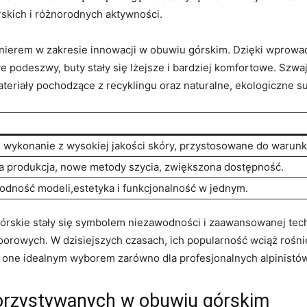
skich i różnorodnych aktywności.
pionierem w zakresie innowacji ​w obuwiu⁢ górskim. Dzięki wprow
deszwy, ​buty stały się lżejsze ‍i bardziej komfortowe. Szwajc
riały pochodzące ‍z recyklingu oraz ‌naturalne, ekologiczne s
wykonanie z wysokiej jakości skóry, ⁣przystosowane do ⁢warunk
produkcja, nowe‍ metody ⁣szycia, zwiększona ⁣dostępność.
dność modeli,estetyka i⁢ funkcjonalność w jednym.
rskie stały się symbolem niezawodności ⁤i zaawansowanej⁢ techn
rowych. ​W dzisiejszych czasach, ich popularność wciąż rośnie
 one ⁤idealnym wyborem ‍zarówno dla profesjonalnych alpinistów,
orzystywanych w obuwiu górskim