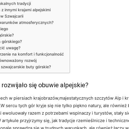
okalnych tradycji
z innymi​ krajami alpejskimi
 w Szwajcarii
 warunków atmosferycznych?
kiego
górskie?
a górskiego?
cić ⁤uwagę?
zenie ⁤na komfort i funkcjonalność
zrównoważony rozwój
 szwajcarskie buty górskie?
 rozwijało się obuwie alpejskie?
ech w piersiach krajobrazów,majestatycznych szczytów Alp i kry
sercu​ tych gór ⁢kryje się nie tylko piękno natury, ale również 
i ewoluowały razem z potrzebami⁢ wspinaczy⁢ i turystów, stały si
artykule przyjrzymy się, jak tradycje rzemieślnicze i techniczn
skonale sprawdza się w trudnych⁣ warunkach, ale również łączy w