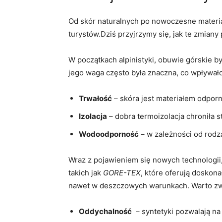
Od skór naturalnych po nowoczesne materiał
turystów.Dziś przyjrzymy się, jak te ⁢zmian
W początkach alpinistyki, obuwie górskie 
jego⁢ waga często była znaczna, co wpływał
Trwałość
⁢– skóra jest materiałem odpo
Izolacja
– dobra termoizolacja chroniła 
Wodoodporność
– w ⁢zależności od ​ro
Wraz z pojawieniem się nowych ⁣technologii,‌
takich jak
GORE-TEX
, które oferują doskon
nawet‌ w deszczowych warunkach. Warto zw
Oddychalność
​ – ‌syntetyki pozwalają‍ 