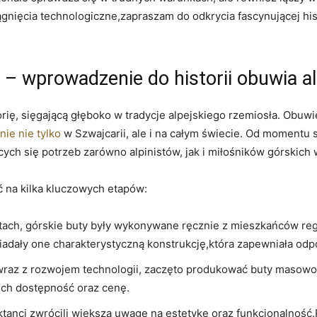
ięcia ⁣technologiczne,zapraszam do odkrycia fascynującej hist
 ⁤– wprowadzenie do historii obuwia a
rię, sięgającą głęboko w tradycje alpejskiego rzemiosła.⁤ Obuwie
nie nie tylko
w Szwajcarii, ale‍ i ‍na całym świecie. Od momentu 
cych się potrzeb zarówno alpinistów, jak i miłośników górskic
ić na kilka kluczowych etapów:
tach, górskie buty były wykonywane ręcznie z mieszkańców regi
osiadały one charakterystyczną⁢ konstrukcję,która ⁢zapewniała o
wraz z rozwojem technologii, zaczęto​ produkować buty masowo
a ich dostępność oraz cenę.
ektanci zwrócili większą ⁢uwagę na estetykę oraz funkcjonalno