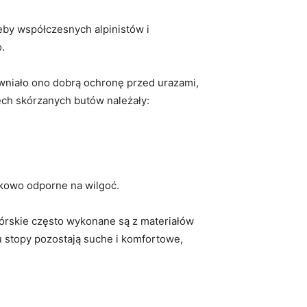
eby ⁤współczesnych alpinistów i
.
wniało ono dobrą ⁤ochronę przed urazami,
ech skórzanych butów ‍należały:
nkowo odporne na wilgoć.
órskie ⁢często wykonane są z materiałów
stopy‌ pozostają suche ‌i komfortowe,