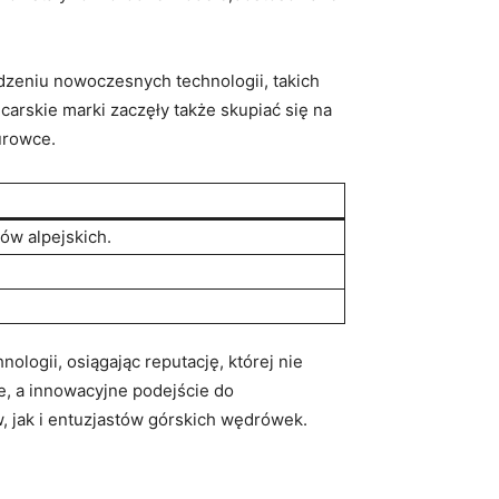
adzeniu‌ nowoczesnych technologii, takich
arskie marki zaczęły także skupiać się ‍na
urowce.
ów alpejskich.
ologii, osiągając reputację, której nie
, a innowacyjne podejście do⁤
 jak i‍ entuzjastów górskich⁣ wędrówek.