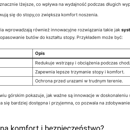
znacznie​ lżejsze, co wpływa na wydajność podczas długich wy
wują się do stopy,co zwiększa komfort noszenia.
​ wprowadzają ‍również​ innowacyjne rozwiązania takie​ jak⁢
sys
 ⁣dopasowanie butów do kształtu stopy. Przykładem może być:
Opis
Redukuje wstrząsy i obciążenia podczas chod
Zapewnia lepsze⁣ trzymanie stopy i komfort.
Ochrona ⁣przed urazami w trudnym‌ terenie.
u górskim pokazuje, jak ważne są innowacje‌ w doskonaleniu s
a się bardziej dostępna i przyjemna, co pozwala na ⁤zdobywani
 na komfort i bezpieczeństwo?