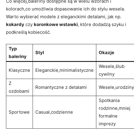
Co więcej,baleriny dostępne są w wielu wzorach i
kolorach,co umożliwia dopasowanie ich do stylu wesela.
Warto wybierać modele z eleganckimi detalami, jak np.
kokardy
czy
koronkowe wstawki
, które dodadzą szyku i
podkreślą kobiecość.
Typ
Styl
Okazje
baleriny
Wesele,ślub
Klasyczne
Eleganckie,minimalistyczne
cywilny
Z
Romantyczne z detalami
Wesele,urodziny
ozdobami
Spotkania
rodzinne,mniej
Sportowe
Casual,codzienne
formalne
imprezy