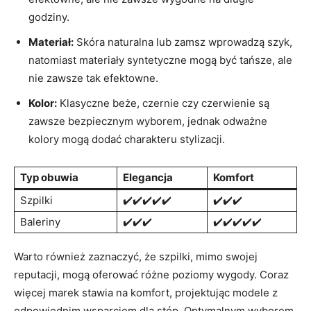
godziny.
Materiał:
Skóra naturalna lub zamsz wprowadzą szyk,
natomiast materiały syntetyczne mogą być tańsze, ale
nie zawsze tak efektowne.
Kolor:
Klasyczne beże, czernie czy czerwienie są
zawsze bezpiecznym wyborem, jednak odważne
kolory mogą dodać charakteru stylizacji.
Typ obuwia
Elegancja
Komfort
Szpilki
✔️✔️✔️✔️✔️
✔️✔️✔️
Baleriny
✔️✔️✔️
✔️✔️✔️✔️✔️
Warto również zaznaczyć, że szpilki, mimo swojej
reputacji, mogą oferować różne poziomy wygody. Coraz
więcej marek stawia na komfort, projektując modele z
odpowiednim wsparciem dla stóp. Optymalnym wyborem