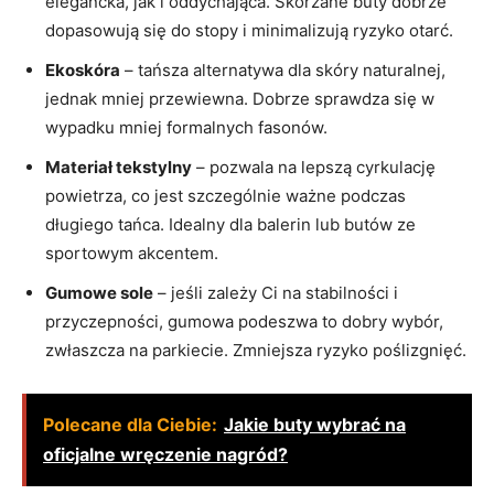
elegancka, jak i oddychająca. Skórzane buty dobrze
dopasowują się do stopy i minimalizują ryzyko otarć.
Ekoskóra
– tańsza alternatywa dla skóry naturalnej,
jednak mniej przewiewna. Dobrze sprawdza się w
wypadku mniej formalnych fasonów.
Materiał tekstylny
– pozwala na lepszą cyrkulację
powietrza, co jest szczególnie ważne podczas
długiego tańca. Idealny dla balerin lub butów ze
sportowym akcentem.
Gumowe sole
– jeśli zależy Ci na stabilności i
przyczepności, gumowa podeszwa to dobry wybór,
zwłaszcza na parkiecie. Zmniejsza ryzyko poślizgnięć.
Polecane dla Ciebie:
Jakie buty wybrać na
oficjalne wręczenie nagród?