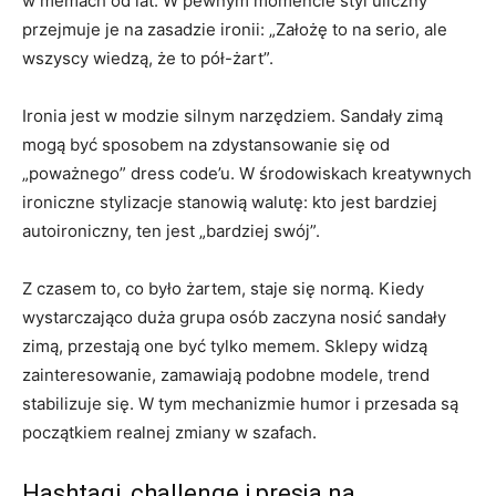
w memach od lat. W pewnym momencie styl uliczny
przejmuje je na zasadzie ironii: „Założę to na serio, ale
wszyscy wiedzą, że to pół-żart”.
Ironia jest w modzie silnym narzędziem. Sandały zimą
mogą być sposobem na zdystansowanie się od
„poważnego” dress code’u. W środowiskach kreatywnych
ironiczne stylizacje stanowią walutę: kto jest bardziej
autoironiczny, ten jest „bardziej swój”.
Z czasem to, co było żartem, staje się normą. Kiedy
wystarczająco duża grupa osób zaczyna nosić sandały
zimą, przestają one być tylko memem. Sklepy widzą
zainteresowanie, zamawiają podobne modele, trend
stabilizuje się. W tym mechanizmie humor i przesada są
początkiem realnej zmiany w szafach.
Hashtagi, challenge i presja na