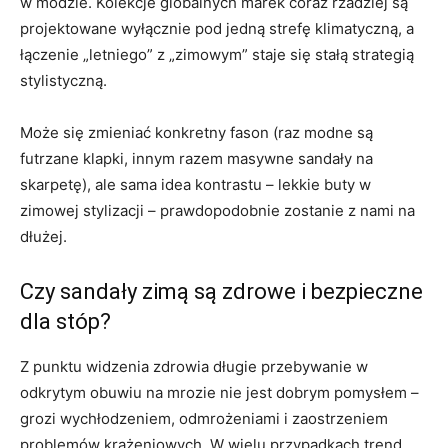
w modzie. Kolekcje globalnych marek coraz rzadziej są
projektowane wyłącznie pod jedną strefę klimatyczną, a
łączenie „letniego” z „zimowym” staje się stałą strategią
stylistyczną.
Może się zmieniać konkretny fason (raz modne są
futrzane klapki, innym razem masywne sandały na
skarpetę), ale sama idea kontrastu – lekkie buty w
zimowej stylizacji – prawdopodobnie zostanie z nami na
dłużej.
Czy sandały zimą są zdrowe i bezpieczne
dla stóp?
Z punktu widzenia zdrowia długie przebywanie w
odkrytym obuwiu na mrozie nie jest dobrym pomysłem –
grozi wychłodzeniem, odmrożeniami i zaostrzeniem
problemów krążeniowych. W wielu przypadkach trend