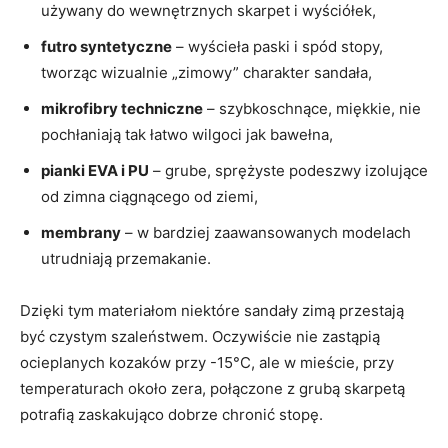
używany do wewnętrznych skarpet i wyściółek,
futro syntetyczne
– wyścieła paski i spód stopy,
tworząc wizualnie „zimowy” charakter sandała,
mikrofibry techniczne
– szybkoschnące, miękkie, nie
pochłaniają tak łatwo wilgoci jak bawełna,
pianki EVA i PU
– grube, sprężyste podeszwy izolujące
od zimna ciągnącego od ziemi,
membrany
– w bardziej zaawansowanych modelach
utrudniają przemakanie.
Dzięki tym materiałom niektóre sandały zimą przestają
być czystym szaleństwem. Oczywiście nie zastąpią
ocieplanych kozaków przy -15°C, ale w mieście, przy
temperaturach około zera, połączone z grubą skarpetą
potrafią zaskakująco dobrze chronić stopę.