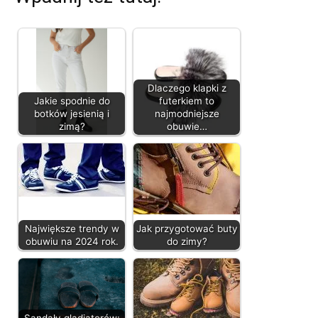
Dlaczego klapki z
Jakie spodnie do
futerkiem to
botków jesienią i
najmodniejsze
zimą?
obuwie…
Największe trendy w
Jak przygotować buty
obuwiu na 2024 rok.
do zimy?