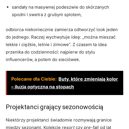
sandały na masywnej podeszwie do skórzanych
spodni i swetra z grubym splotem,
odbiorca niekoniecznie zamierza odtworzyć look jeden
do jednego. Raczej wychwytuje ideę: „można mieszać
lekkie i ciężkie, letnie i zimowe”. Z czasem ta idea
przenika do codzienności: najpierw do stylu
influencerów, a potem do sieciówek.
Polecane dla Ciebie:
Buty, które zmieniają kolor
– iluzja optyczna na stopach
Projektanci grający sezonowością
Niektórzy projektanci świadomie rozmywają granice
między sezonami. Kolekcje
resort
czy
pre-fall
od lat