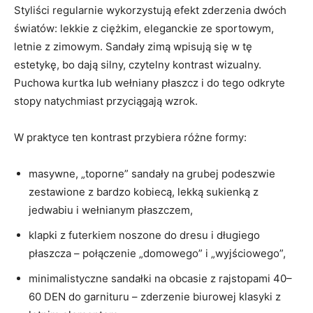
Styliści regularnie wykorzystują efekt zderzenia dwóch
światów: lekkie z ciężkim, eleganckie ze sportowym,
letnie z zimowym. Sandały zimą wpisują się w tę
estetykę, bo dają silny, czytelny kontrast wizualny.
Puchowa kurtka lub wełniany płaszcz i do tego odkryte
stopy natychmiast przyciągają wzrok.
W praktyce ten kontrast przybiera różne formy:
masywne, „toporne” sandały na grubej podeszwie
zestawione z bardzo kobiecą, lekką sukienką z
jedwabiu i wełnianym płaszczem,
klapki z futerkiem noszone do dresu i długiego
płaszcza – połączenie „domowego” i „wyjściowego”,
minimalistyczne sandałki na obcasie z rajstopami 40–
60 DEN do garnituru – zderzenie biurowej klasyki z