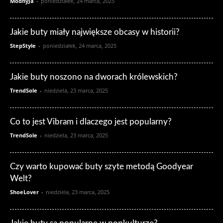
ModnyJa
-
poniedziałek, 24 marca, 2025
Jakie buty miały największe obcasy w historii?
StepStyle
-
poniedziałek, 24 marca, 2025
Jakie buty noszono na dworach królewskich?
TrendSole
-
niedziela, 23 marca, 2025
Co to jest Vibram i dlaczego jest popularny?
TrendSole
-
niedziela, 23 marca, 2025
Czy warto kupować buty szyte metodą Goodyear
Welt?
ShoeLover
-
niedziela, 23 marca, 2025