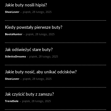
Jakie buty nosili hipisi?
ShoeLover
-
piątek, 28 lutego, 2025
Kiedy powstały pierwsze buty?
BootsHunter
-
piątek, 28 lutego, 2025
Jak odświeżyć stare buty?
StilettoDreams
-
piątek, 28 lutego, 2025
Jakie buty nosić, aby unikać odcisków?
ShoeLover
-
piątek, 28 lutego, 2025
Jak czyścić buty z zamszu?
TrendSole
-
piątek, 28 lutego, 2025