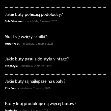
Jakie buty polecają podolodzy?
SoleObsessed
-
niedziela, 2 marca, 2025
Skąd się wzięły szpilki?
UrbanFeet
-
niedziela, 2 marca, 2025
Jakie buty pasują do stylu vintage?
StepStyle
-
niedziela, 2 marca, 2025
Jakie buty są najlepsze na upały?
ChicFoot
-
niedziela, 2 marca, 2025
Który kraj produkuje najwięcej butów?
ModnyJa
-
sobota, 1 marca, 2025