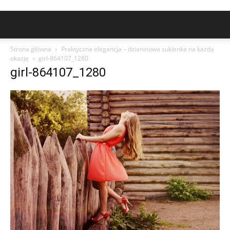
Strona główna
Praktyczna elegancja – dzianinowa sukienka na każdą
okazję
girl-864107_1280
girl-864107_1280