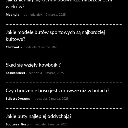
wieków?
ModnyJa
-
poniedziałek, 10 marca, 2025
Jakie modele butów sportowych są najbardziej
kultowe?
ChicFoot
-
niedziela, 9 marca, 2025
Skąd się wzięły kowbojki?
FashionHeel
-
niedziela, 9 marca, 2025
Czy chodzenie boso jest zdrowsze niż w butach?
StilettoDreams
-
niedziela, 9 marca, 2025
Jakie buty najlepiej oddychają?
FootwearGuru
-
niedziela, 9 marca, 2025