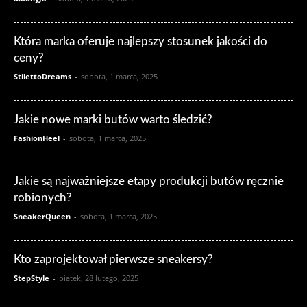
Która marka oferuje najlepszy stosunek jakości do
ceny?
StilettoDreams
-
sobota, 1 marca, 2025
Jakie nowe marki butów warto śledzić?
FashionHeel
-
sobota, 1 marca, 2025
Jakie są najważniejsze etapy produkcji butów ręcznie
robionych?
SneakerQueen
-
sobota, 1 marca, 2025
Kto zaprojektował pierwsze sneakersy?
StepStyle
-
piątek, 28 lutego, 2025