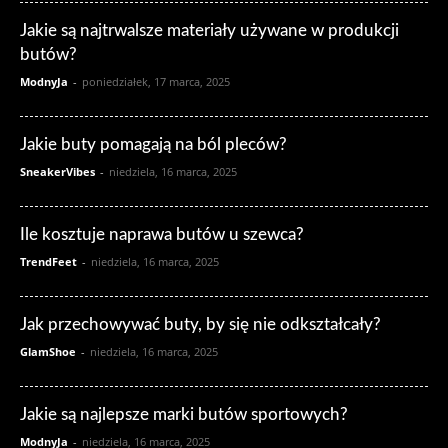
Jakie są najtrwalsze materiały używane w produkcji
butów?
ModnyJa
-
poniedziałek, 17 marca, 2025
Jakie buty pomagają na ból pleców?
SneakerVibes
-
niedziela, 16 marca, 2025
Ile kosztuje naprawa butów u szewca?
TrendFeet
-
niedziela, 16 marca, 2025
Jak przechowywać buty, by się nie odkształcały?
GlamShoe
-
niedziela, 16 marca, 2025
Jakie są najlepsze marki butów sportowych?
ModnyJa
-
niedziela, 16 marca, 2025