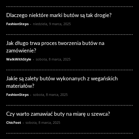
Dlaczego niektóre marki butów są tak drogie?
FashionSteps
-
niedziela, 9 marca, 2025
Jak długo trwa proces tworzenia butów na
zamówienie?
WalkWithStyle
-
sobota, 8 marca, 2025
Jakie są zalety butów wykonanych z wegańskich
materiałów?
FashionSteps
-
sobota, 8 marca, 2025
Czy warto zamawiać buty na miarę u szewca?
ChicFoot
-
sobota, 8 marca, 2025