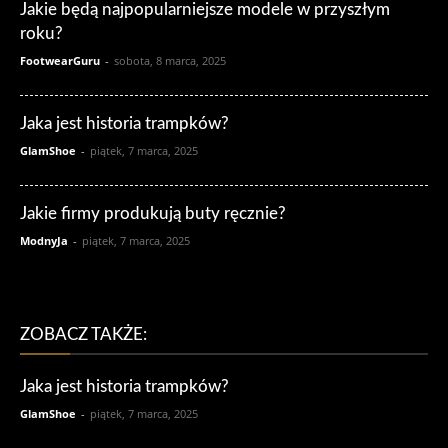
Jakie będą najpopularniejsze modele w przyszłym
roku?
FootwearGuru
-
sobota, 8 marca, 2025
Jaka jest historia trampków?
GlamShoe
-
piątek, 7 marca, 2025
Jakie firmy produkują buty ręcznie?
ModnyJa
-
piątek, 7 marca, 2025
ZOBACZ TAKŻE:
Jaka jest historia trampków?
GlamShoe
-
piątek, 7 marca, 2025