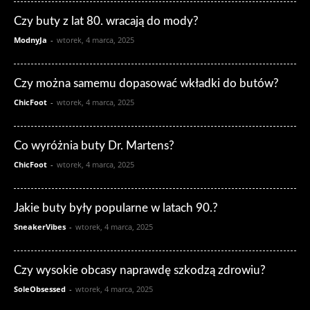
Czy buty z lat 80. wracają do mody?
ModnyJa
-
wtorek, 4 marca, 2025
Czy można samemu dopasować wkładki do butów?
ChicFoot
-
wtorek, 4 marca, 2025
Co wyróżnia buty Dr. Martens?
ChicFoot
-
wtorek, 4 marca, 2025
Jakie buty były popularne w latach 90.?
SneakerVibes
-
wtorek, 4 marca, 2025
Czy wysokie obcasy naprawdę szkodzą zdrowiu?
SoleObsessed
-
wtorek, 4 marca, 2025