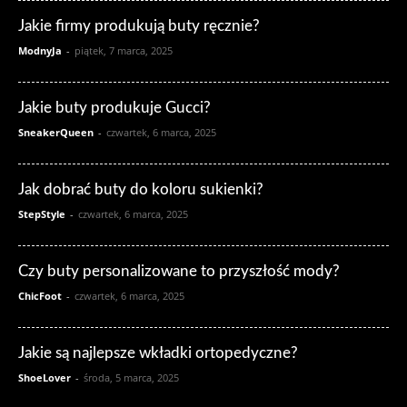
Jakie firmy produkują buty ręcznie?
ModnyJa
-
piątek, 7 marca, 2025
Jakie buty produkuje Gucci?
SneakerQueen
-
czwartek, 6 marca, 2025
Jak dobrać buty do koloru sukienki?
StepStyle
-
czwartek, 6 marca, 2025
Czy buty personalizowane to przyszłość mody?
ChicFoot
-
czwartek, 6 marca, 2025
Jakie są najlepsze wkładki ortopedyczne?
ShoeLover
-
środa, 5 marca, 2025