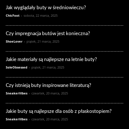
Jak wyglądały buty w średniowieczu?
ChicFoot
-
sobota, 22 marca, 2025
Czy impregnacja butów jest konieczna?
ShoeLover
-
piątek, 21 marca, 2025
Jakie materiały są najlepsze na letnie buty?
SoleObsessed
-
piątek, 21 marca, 2025
Czy istnieją buty inspirowane literaturą?
SneakerVibes
-
czwartek, 20 marca, 2025
Jakie buty są najlepsze dla osób z płaskostopiem?
SneakerVibes
-
czwartek, 20 marca, 2025