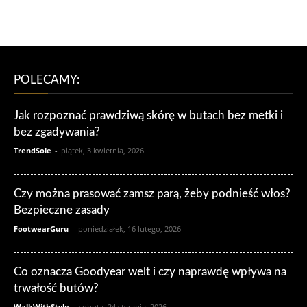
POLECAMY:
Jak rozpoznać prawdziwą skórę w butach bez metki i
bez zgadywania?
TrendSole
-
piątek, 3 kwietnia, 2026
Czy można prasować zamsz parą, żeby podnieść włos?
Bezpieczne zasady
FootwearGuru
-
poniedziałek, 16 lutego, 2026
Co oznacza Goodyear welt i czy naprawdę wpływa na
trwałość butów?
WalkWithStyle
-
sobota, 24 stycznia, 2026