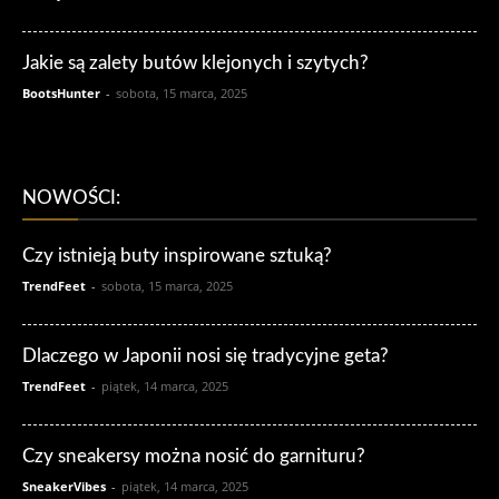
Jakie są zalety butów klejonych i szytych?
BootsHunter
-
sobota, 15 marca, 2025
NOWOŚCI:
Czy istnieją buty inspirowane sztuką?
TrendFeet
-
sobota, 15 marca, 2025
Dlaczego w Japonii nosi się tradycyjne geta?
TrendFeet
-
piątek, 14 marca, 2025
Czy sneakersy można nosić do garnituru?
SneakerVibes
-
piątek, 14 marca, 2025