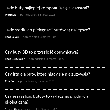
Jakie buty najlepiej komponują się z jeansami?
ModnyJa
-
poniedziałek, 3 marca, 2025
Jakie środki do pielęgnacji butów są najlepsze?
ShoeLover
-
poniedziałek, 3 marca, 2025
Czy buty 3D to przyszłość obuwnictwa?
SneakerQueen
-
poniedziałek, 3 marca, 2025
Czy istnieją buty, które nigdy się nie zużywają?
ChicFoot
-
poniedziałek, 3 marca, 2025
Czy przyszłość butów to wyłącznie produkcja
ekologiczna?
StreetShoe
-
poniedziałek, 3 marca, 2025