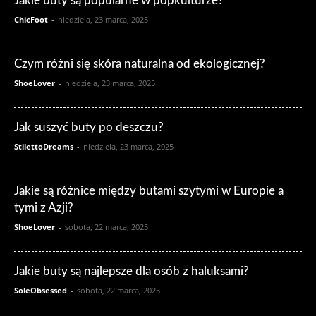
Jakie buty są popularne w popkulturze?
ChicFoot
-
niedziela, 23 marca, 2025
Czym różni się skóra naturalna od ekologicznej?
ShoeLover
-
niedziela, 23 marca, 2025
Jak suszyć buty po deszczu?
StilettoDreams
-
niedziela, 23 marca, 2025
Jakie są różnice między butami szytymi w Europie a
tymi z Azji?
ShoeLover
-
sobota, 22 marca, 2025
Jakie buty są najlepsze dla osób z haluksami?
SoleObsessed
-
sobota, 22 marca, 2025