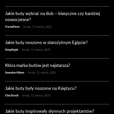
Jakie buty wybrać na ślub – klasyczne czy bardziej
nowoczesne?
TrendFeet
-
środa, 12 marca, 2025
Jakie buty noszono w starożytnym Egipcie?
StepStyle
-
środa, 12 marca, 2025
Która marka butów jest najstarsza?
SneakerVibes
-
środa, 12 marca, 2025
Jakie buty były noszone na Księżycu?
ChicStroll
-
środa, 12 marca, 2025
Jakie buty inspirowały słynnych projektantów?