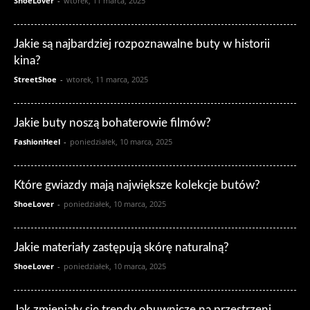
ShoeLover
-
wtorek, 11 marca, 2025
Jakie są najbardziej rozpoznawalne buty w historii
kina?
StreetShoe
-
wtorek, 11 marca, 2025
Jakie buty noszą bohaterowie filmów?
FashionHeel
-
poniedziałek, 10 marca, 2025
Które gwiazdy mają największe kolekcje butów?
ShoeLover
-
poniedziałek, 10 marca, 2025
Jakie materiały zastępują skórę naturalną?
ShoeLover
-
poniedziałek, 10 marca, 2025
Jak zmieniały się trendy obuwnicze na przestrzeni