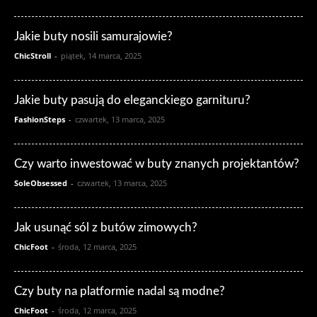
Jakie buty nosili samurajowie?
ChicStroll
-
piątek, 14 marca, 2025
Jakie buty pasują do eleganckiego garnituru?
FashionSteps
-
czwartek, 13 marca, 2025
Czy warto inwestować w buty znanych projektantów?
SoleObsessed
-
czwartek, 13 marca, 2025
Jak usunąć sól z butów zimowych?
ChicFoot
-
środa, 12 marca, 2025
Czy buty na platformie nadal są modne?
ChicFoot
-
środa, 12 marca, 2025