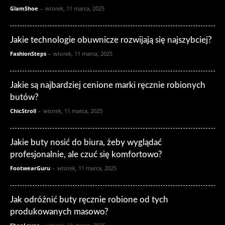
GlamShoe
-
wtorek, 11 marca, 2025
Jakie technologie obuwnicze rozwijają się najszybciej?
FashionSteps
-
wtorek, 11 marca, 2025
Jakie są najbardziej cenione marki ręcznie robionych
butów?
ChicStroll
-
wtorek, 11 marca, 2025
Jakie buty nosić do biura, żeby wyglądać
profesjonalnie, ale czuć się komfortowo?
FootwearGuru
-
wtorek, 11 marca, 2025
Jak odróżnić buty ręcznie robione od tych
produkowanych masowo?