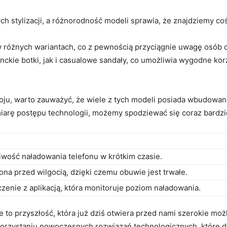
stylizacji, a różnorodność modeli sprawia, że znajdziemy coś 
w różnych wariantach, co z pewnością przyciągnie uwagę osób 
ckie botki, jak i casualowe sandały, co umożliwia wygodne kor
zwoju, warto zauważyć, że wiele z tych modeli posiada wbudowa
miarę postępu technologii, możemy spodziewać się coraz bardzie
iwość naładowania telefonu w krótkim czasie.
ona przed wilgocią, dzięki czemu obuwie jest trwałe.
zenie z aplikacją, która monitoruje poziom naładowania.
e to przyszłość, która już dziś otwiera przed nami szerokie 
orzystaniu nowoczesnych rozwiązań technologicznych, które d