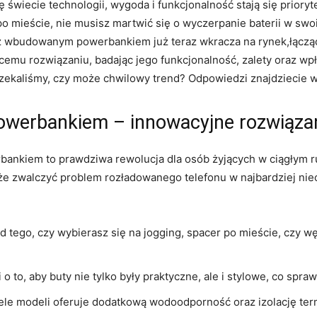
 świecie technologii, wygoda i funkcjonalność stają się prioryt
 mieście, nie musisz martwić się o wyczerpanie baterii w swoi
 z wbudowanym powerbankiem już teraz wkracza na rynek,łącz
cemu rozwiązaniu, badając jego funkcjonalność, zalety oraz wp
czekaliśmy, czy może chwilowy trend? Odpowiedzi znajdziecie 
erbankiem – innowacyjne rozwiązan
kiem to prawdziwa rewolucja dla osób żyjących w ciągłym r
że zwalczyć problem rozładowanego telefonu w najbardziej ni
d tego, czy wybierasz się na jogging, spacer po mieście, czy
o to, aby buty nie tylko były praktyczne, ale i stylowe, co spraw
le modeli oferuje dodatkową wodoodporność oraz izolację term