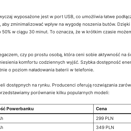
zaj wyposażone jest w port USB, co umożliwia łatwe podłącz
b, aby zminimalizować wpływ na wygodę noszenia butów. Dzięk
o 50% w ciągu 30 minut. To oznacza, że w krótkim czasie moż
iegaczem, czy po prostu osobą, która ceni sobie aktywność n
esienia komfortu codziennych wyjść. Szybka dostępność energ
nie o poziom naładowania baterii w telefonie.
i dostępnych na rynku. Producenci oferują rozwiązania zarówn
j przedstawiamy porównanie kilku popularnych modeli:
ść Powerbanku
Cena
Ah
299 PLN
Ah
349 PLN