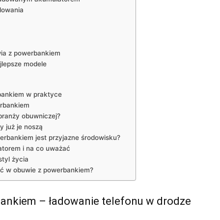
adowania
wia z powerbankiem
ajlepsze modele
bankiem w praktyce
rbankiem
branży obuwniczej?
y już je noszą
erbankiem jest przyjazne środowisku?
torem i na co uważać
tyl życia
ć w obuwie z powerbankiem?
nkiem – ładowanie telefonu w drodze