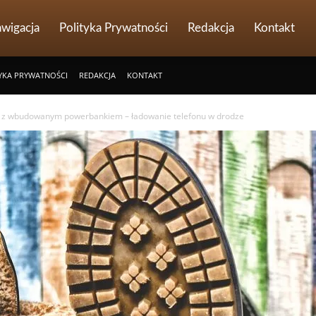
wigacja
Polityka Prywatności
Redakcja
Kontakt
YKA PRYWATNOŚCI
REDAKCJA
KONTAKT
 z wbudowanym powerbankiem – ładowanie telefonu w drodze