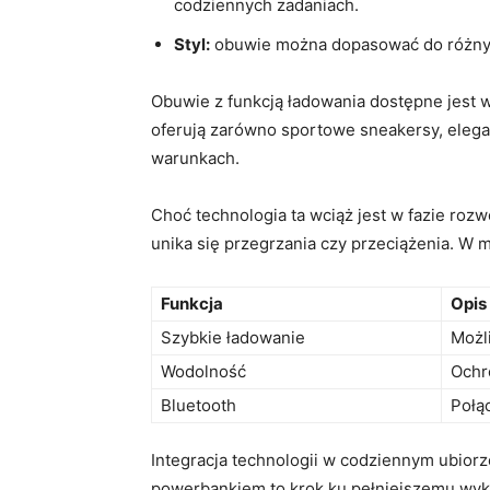
codziennych zadaniach.
Styl:
obuwie można dopasować do różnych 
Obuwie z funkcją ładowania dostępne jest 
oferują zarówno sportowe sneakersy, elegan
warunkach.
Choć technologia ta wciąż jest w fazie ro
unika się przegrzania czy przeciążenia. W 
Funkcja
Opis
Szybkie ładowanie
Możl
Wodolność
Ochr
Bluetooth
Połąc
Integracja technologii w codziennym ubiorz
powerbankiem to krok ku pełniejszemu wyk