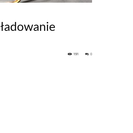
ładowanie
191
0