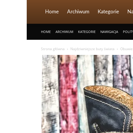
Home
Archiwum
Kategorie
Na
HOME
ARCHIWUM
KATEGORIE
NAWIGACJA
POLIT
Strona główna
Najdziwniejsze buty świata
Obuwie