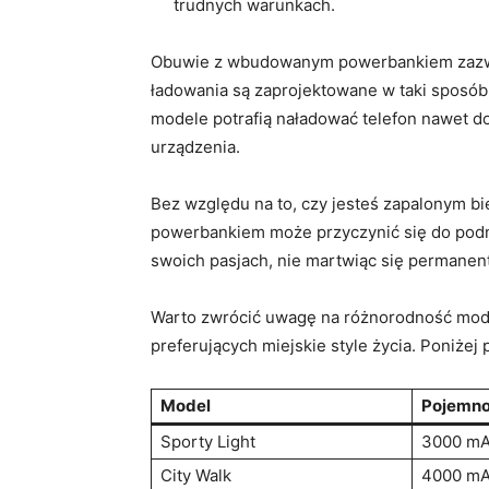
trudnych warunkach.
Obuwie z wbudowanym powerbankiem zazwyc
ładowania są zaprojektowane w taki sposó
modele potrafią naładować telefon nawet d
urządzenia.
Bez względu na to, czy jesteś zapalonym b
powerbankiem może przyczynić się do podni
swoich pasjach, nie martwiąc się permanent
Warto zwrócić uwagę na różnorodność model
preferujących miejskie style życia. Poniże
Model
Pojemno
Sporty Light
3000 m
City Walk
4000 m