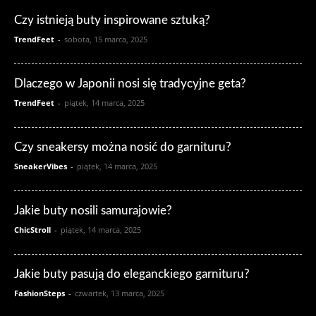
Czy istnieją buty inspirowane sztuką?
TrendFeet
-
sobota, 15 marca, 2025
Dlaczego w Japonii nosi się tradycyjne geta?
TrendFeet
-
piątek, 14 marca, 2025
Czy sneakersy można nosić do garnituru?
SneakerVibes
-
piątek, 14 marca, 2025
Jakie buty nosili samurajowie?
ChicStroll
-
piątek, 14 marca, 2025
Jakie buty pasują do eleganckiego garnituru?
FashionSteps
-
czwartek, 13 marca, 2025