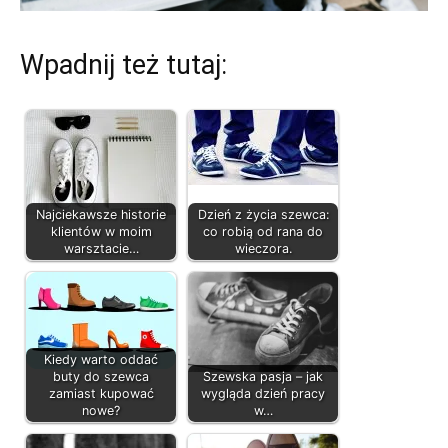
Wpadnij też tutaj:
Najciekawsze historie
Dzień z życia szewca:
klientów w moim
co robią od rana do
warsztacie…
wieczora.
Kiedy warto oddać
buty do szewca
Szewska pasja – jak
zamiast kupować
wygląda dzień pracy
nowe?
w…