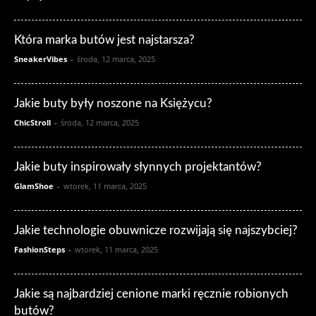
Która marka butów jest najstarsza?
SneakerVibes
-
środa, 12 marca, 2025
Jakie buty były noszone na Księżycu?
ChicStroll
-
środa, 12 marca, 2025
Jakie buty inspirowały słynnych projektantów?
GlamShoe
-
wtorek, 11 marca, 2025
Jakie technologie obuwnicze rozwijają się najszybciej?
FashionSteps
-
wtorek, 11 marca, 2025
Jakie są najbardziej cenione marki ręcznie robionych
butów?