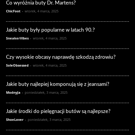
Co wyróżnia buty Dr. Martens?
ChicFoot
-
wtorek, 4 marca, 2025
Jakie buty były popularne w latach 90.?
SneakerVibes
-
wtorek, 4 marca, 2025
Czy wysokie obcasy naprawdę szkodzą zdrowiu?
SoleObsessed
-
wtorek, 4 marca, 2025
Jakie buty najlepiej komponują się z jeansami?
ModnyJa
-
poniedziałek, 3 marca, 2025
Jakie środki do pielęgnacji butów są najlepsze?
ShoeLover
-
poniedziałek, 3 marca, 2025