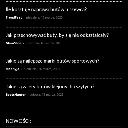
Ile kosztuje naprawa butów u szewca?
TrendFeet
-
niedziela, 16 marca, 2025
Jak przechowywać buty, by się nie odkształcały?
GlamShoe
-
niedziela, 16 marca, 2025
Jakie są najlepsze marki butów sportowych?
ModnyJa
-
niedziela, 16 marca, 2025
Jakie są zalety butów klejonych i szytych?
BootsHunter
-
sobota, 15 marca, 2025
NOWOŚCI: