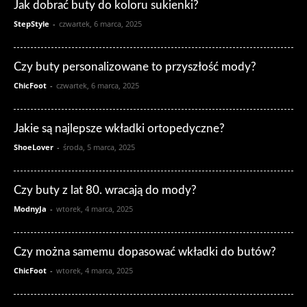
Jak dobrać buty do koloru sukienki?
StepStyle
-
czwartek, 6 marca, 2025
Czy buty personalizowane to przyszłość mody?
ChicFoot
-
czwartek, 6 marca, 2025
Jakie są najlepsze wkładki ortopedyczne?
ShoeLover
-
środa, 5 marca, 2025
Czy buty z lat 80. wracają do mody?
ModnyJa
-
wtorek, 4 marca, 2025
Czy można samemu dopasować wkładki do butów?
ChicFoot
-
wtorek, 4 marca, 2025