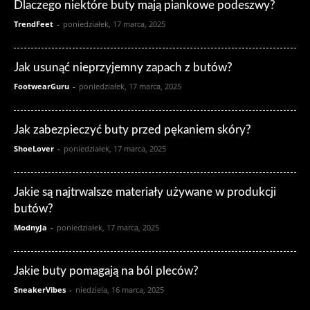
Dlaczego niektóre buty mają piankowe podeszwy?
TrendFeet
-
poniedziałek, 17 marca, 2025
Jak usunąć nieprzyjemny zapach z butów?
FootwearGuru
-
poniedziałek, 17 marca, 2025
Jak zabezpieczyć buty przed pękaniem skóry?
ShoeLover
-
poniedziałek, 17 marca, 2025
Jakie są najtrwalsze materiały używane w produkcji
butów?
ModnyJa
-
poniedziałek, 17 marca, 2025
Jakie buty pomagają na ból pleców?
SneakerVibes
-
niedziela, 16 marca, 2025