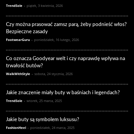
TrendSole
-
piątek, 3 kwietnia, 2026
Czy można prasować zamsz parą, żeby podnieść włos?
Bezpieczne zasady
FootwearGuru
-
poniedziałek, 16 lutego, 2026
Co oznacza Goodyear welt i czy naprawdę wpływa na
trwałość butów?
WalkWithStyle
-
sobota, 24 stycznia, 2026
Jakie znaczenie miały buty w baśniach i legendach?
TrendSole
-
wtorek, 25 marca, 2025
Jakie buty są symbolem luksusu?
FashionHeel
-
poniedziałek, 24 marca, 2025