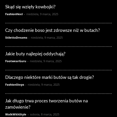
Skąd się wzięły kowbojki?
FashionHeel
-
niedziela, 9 marca, 2025
Czy chodzenie boso jest zdrowsze niż w butach?
StilettoDreams
-
niedziela, 9 marca, 2025
Jakie buty najlepiej oddychają?
FootwearGuru
-
niedziela, 9 marca, 2025
Dlaczego niektóre marki butów są tak drogie?
FashionSteps
-
niedziela, 9 marca, 2025
Jak długo trwa proces tworzenia butów na
zamówienie?
WalkWithStyle
-
sobota, 8 marca, 2025