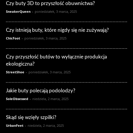
Czy buty 3D to przyszłość obuwnictwa?
SneakerQueen
-
poniedziałek, 3 marca, 2025
Czy istnieją buty, które nigdy się nie zużywają?
ChicFoot
-
poniedziałek, 3 marca, 2025
Czy przyszłość butów to wyłącznie produkcja
ekologiczna?
StreetShoe
-
poniedziałek, 3 marca, 2025
Jakie buty polecają podolodzy?
SoleObsessed
-
niedziela, 2 marca, 2025
Skąd się wzięły szpilki?
UrbanFeet
-
niedziela, 2 marca, 2025