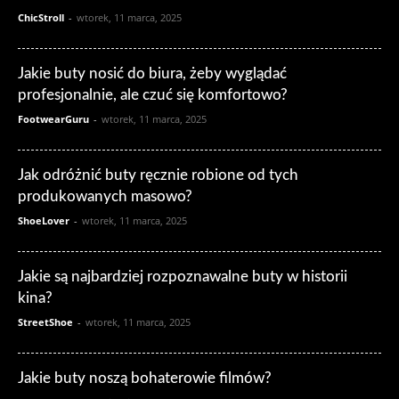
ChicStroll
-
wtorek, 11 marca, 2025
Jakie buty nosić do biura, żeby wyglądać
profesjonalnie, ale czuć się komfortowo?
FootwearGuru
-
wtorek, 11 marca, 2025
Jak odróżnić buty ręcznie robione od tych
produkowanych masowo?
ShoeLover
-
wtorek, 11 marca, 2025
Jakie są najbardziej rozpoznawalne buty w historii
kina?
StreetShoe
-
wtorek, 11 marca, 2025
Jakie buty noszą bohaterowie filmów?