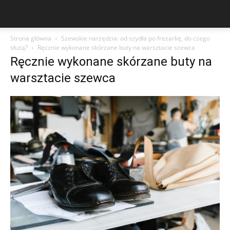
Strona główna
Szewskie narzędzia: od szydła po frezarkę, do czego
służą?
Ręcznie wykonane skórzane buty na warsztacie szewca
Ręcznie wykonane skórzane buty na
warsztacie szewca