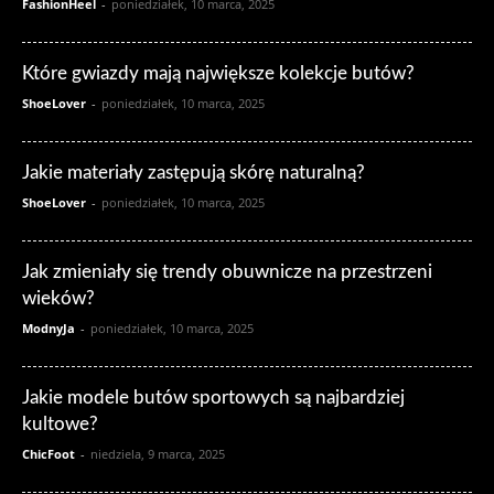
FashionHeel
-
poniedziałek, 10 marca, 2025
Które gwiazdy mają największe kolekcje butów?
ShoeLover
-
poniedziałek, 10 marca, 2025
Jakie materiały zastępują skórę naturalną?
ShoeLover
-
poniedziałek, 10 marca, 2025
Jak zmieniały się trendy obuwnicze na przestrzeni
wieków?
ModnyJa
-
poniedziałek, 10 marca, 2025
Jakie modele butów sportowych są najbardziej
kultowe?
ChicFoot
-
niedziela, 9 marca, 2025