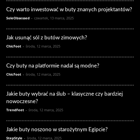
Czy warto inwestować w buty znanych projektantów?
SoleObsessed
-
czwartek, 13 marca, 2025
Jak usunąć sól z butów zimowych?
ChicFoot
-
środa, 12 marca, 2025
Czy buty na platformie nadal są modne?
ChicFoot
-
środa, 12 marca, 2025
Jakie buty wybrać na ślub – klasyczne czy bardziej
nowoczesne?
TrendFeet
-
środa, 12 marca, 2025
Jakie buty noszono w starożytnym Egipcie?
StepStyle
-
środa, 12 marca, 2025