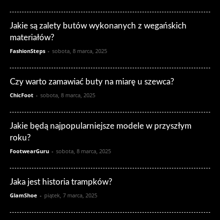
Jakie są zalety butów wykonanych z wegańskich
materiałów?
FashionSteps
-
sobota, 8 marca, 2025
Czy warto zamawiać buty na miarę u szewca?
ChicFoot
-
sobota, 8 marca, 2025
Jakie będą najpopularniejsze modele w przyszłym
roku?
FootwearGuru
-
sobota, 8 marca, 2025
Jaka jest historia trampków?
GlamShoe
-
piątek, 7 marca, 2025