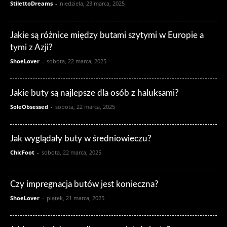
StilettoDreams
-
niedziela, 23 marca, 2025
Jakie są różnice między butami szytymi w Europie a
tymi z Azji?
ShoeLover
-
sobota, 22 marca, 2025
Jakie buty są najlepsze dla osób z haluksami?
SoleObsessed
-
sobota, 22 marca, 2025
Jak wyglądały buty w średniowieczu?
ChicFoot
-
sobota, 22 marca, 2025
Czy impregnacja butów jest konieczna?
ShoeLover
-
piątek, 21 marca, 2025