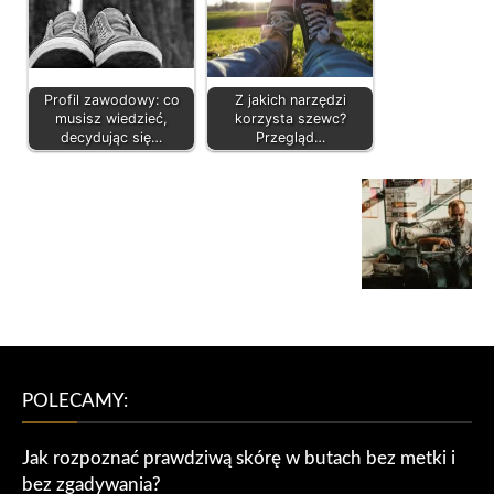
Profil zawodowy: co
Z jakich narzędzi
musisz wiedzieć,
korzysta szewc?
decydując się…
Przegląd…
POLECAMY:
Jak rozpoznać prawdziwą skórę w butach bez metki i
bez zgadywania?