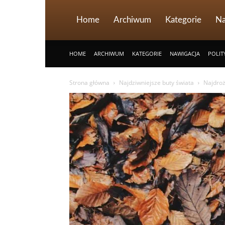
Home
Archiwum
Kategorie
Na
HOME
ARCHIWUM
KATEGORIE
NAWIGACJA
POLIT
Strona główna
Najdziwniejsze buty świata
Najdroż