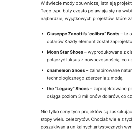
W świecie mody obuwniczej istnieją projekt
Tego typu buty często pojawiają się na wybi
najbardziej wyjątkowych projektów, które z
Giuseppe Zanotti’s “colibra” Boots
– te 
dolarów.Każdy element został zaprojekto
Moon Star Shoes
– wyprodukowane z diame
połączyć luksus z nowoczesnością, co u
chameleon Shoes
– zainspirowane naturą
technologicznego zderzenia z modą.
the “Legacy” Shoes
– zaprojektowane pr
osiąga poziom 3 milionów dolarów, co cz
Nie tylko ceny tych projektów są zaskakujące
stopy wielu celebrytów. Chociaż wiele z ty
poszukiwania unikalnych,artystycznych wy