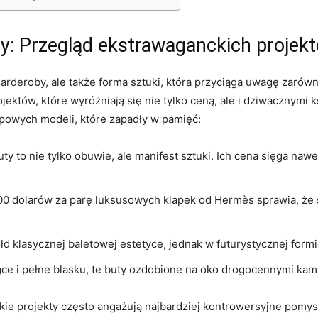
y: Przegląd ekstrawaganckich projek
garderoby, ale także forma sztuki, która przyciąga uwagę zarów
ektów, które wyróżniają się nie tylko ceną, ale i dziwacznymi k
ypowych modeli, które zapadły w pamięć:
uty to nie tylko obuwie, ale manifest sztuki. Ich cena sięga nawe
00 dolarów za parę luksusowych klapek od Hermès sprawia, że 
d klasycznej baletowej estetyce, jednak w futurystycznej formi
ące i pełne blasku, te buty ozdobione na oko drogocennymi kam
kie projekty często angażują najbardziej kontrowersyjne pomy