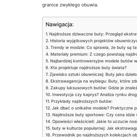
granice zwykłego obuwia.
Nawigacja:
Najdroższe dziwaczne buty: Przegląd ekstr
Historia wyjątkowych projektów obuwniczy
Trendy w modzie: Co sprawia, że buty są ta
Materiały premium: Z czego powstają najdr
Najbardziej kontrowersyjne modele butów w 
Kto projektuje najdroższe buty świata?
Zjawisko sztuki obuwniczej: Buty jako dzieło
Ekstrawagancja na wybiegu: Buty, które zd
Zakupy luksusowych butów: Gdzie je znale
Inwestycja czy kaprys? Analiza rynku dro
Przykłady najdroższych butów:
Jak dbać o unikalne modele? Praktyczne 
Najdroższe buty sportowe: Czy cena idzie 
Opowieści właścicieli: Jakie to uczucie no
buty w kulturze popularnej: Jak ekstrawag
Przewodnik po najdroższych kolekcjach o