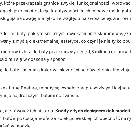
y, które przekraczają granice zwykłej funkcjonalności, wprowad
egach jako manifestacje kreatywności, a ich cenowe metki potra
asługują na uwagę nie tylko ze względu na swoją cenę, ale rów
ozdobne buty, pokryte srebrnymi ćwiekami oraz skórami w wężow
wany z myślą o ekstremalnej estetyce, co czyni je nie tylko ob
ntów i złota, te buty przekroczyły cenę 1,8 miliona dolarów. I
dało mu się w doskonały sposób.
, te buty zmieniają kolor w zależności od oświetlenia. Kosztuj
zez firmę Beehee, te buty są wypełnione prawdziwymi klejnotam
yni je najdroższymi butami na świecie.
, ale również ich historia.
Każdy z tych designerskich modeli
ch butów pozostaje w sferze kolekcjonerskiej,ich obecność na
rażeń w modzie.