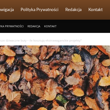
wigacja
Polityka Prywatności
Redakcja
Kontakt
YKA PRYWATNOŚCI
REDAKCJA
KONTAKT
sze dziwaczne buty – ile kosztują ekstrawaganckie projekty?