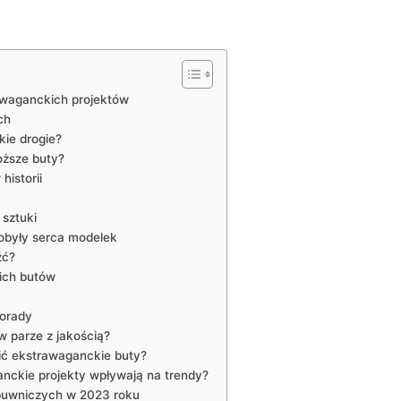
awaganckich projektów
ch
kie drogie?
oższe buty?
historii
 sztuki
obyły serca modelek
źć?
gich butów
porady
w parze z jakością?
sić ekstrawaganckie buty?
anckie projekty wpływają na trendy?
buwniczych w 2023 roku