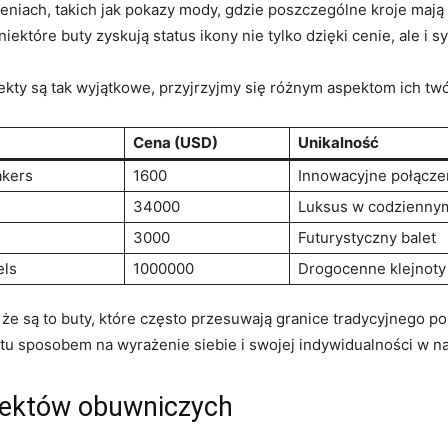
eniach, takich jak pokazy mody, gdzie poszczególne kroje mają
ektóre buty zyskują status ikony nie tylko dzięki cenie, ale i s
jekty są tak wyjątkowe, przyjrzyjmy się różnym aspektom ich tw
Cena (USD)
Unikalność
akers
1600
Innowacyjne połącze
34000
Luksus w codzienny
3000
Futurystyczny balet
els
1000000
Drogocenne klejnoty
j, że są to buty, które często przesuwają granice tradycyjnego
stu sposobem na wyrażenie siebie i swojej indywidualności w n
ojektów obuwniczych