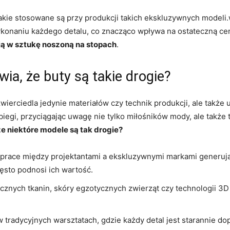
akie stosowane są przy produkcji takich ekskluzywnych modeli
ykonaniu każdego detalu, co znacząco wpływa na ostateczną cen
ją w sztukę noszoną na stopach
.
ia, że buty są takie drogie?
erciedla jedynie materiałów czy technik produkcji, ale także u
iegi, przyciągając uwagę nie tylko miłośników mody, ale także 
że niektóre modele są tak drogie?
race między projektantami a ekskluzywnymi markami generują p
ęsto podnosi ich wartość.
cznych tkanin, skóry egzotycznych zwierząt czy technologii 3
radycyjnych warsztatach, gdzie każdy detal jest starannie dopr