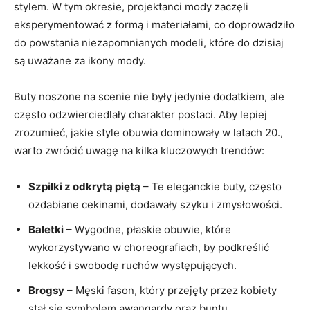
stylem. W tym okresie, projektanci mody zaczęli
eksperymentować z formą i materiałami, co doprowadziło
do powstania niezapomnianych modeli, które do dzisiaj
są uważane za ikony mody.
Buty noszone na scenie nie były jedynie dodatkiem, ale
często odzwierciedlały charakter postaci. Aby lepiej
zrozumieć, jakie style obuwia dominowały w latach 20.,
warto zwrócić uwagę na kilka kluczowych trendów:
Szpilki z odkrytą piętą
– Te eleganckie buty, często
ozdabiane cekinami, dodawały szyku i zmysłowości.
Baletki
– Wygodne, płaskie obuwie, które
wykorzystywano w choreografiach, by podkreślić
lekkość i swobodę ruchów występujących.
Brogsy
– Męski fason, który przejęty przez kobiety
stał się symbolem awangardy oraz buntu.