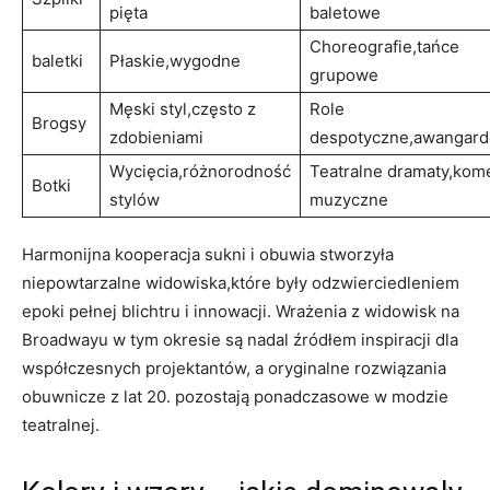
pięta
baletowe
Choreografie,tańce
baletki
Płaskie,wygodne
grupowe
Męski styl,często z
Role
Brogsy
zdobieniami
despotyczne,awangar
Wycięcia,różnorodność
Teatralne dramaty,kom
Botki
stylów
muzyczne
Harmonijna kooperacja sukni i obuwia stworzyła
niepowtarzalne widowiska,które były odzwierciedleniem
epoki pełnej blichtru i innowacji. Wrażenia z widowisk na
Broadwayu w tym okresie są nadal źródłem inspiracji dla
współczesnych projektantów, a oryginalne rozwiązania
obuwnicze z lat 20. pozostają ponadczasowe w modzie
teatralnej.