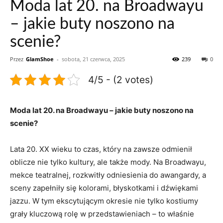
Moda lat 20. na Broadwayu
– jakie buty noszono na
scenie?
Przez
GlamShoe
-
sobota, 21 czerwca, 2025
239
0
4/5 - (2 votes)
Moda lat 20. na Broadwayu – jakie buty noszono na
scenie?
Lata 20. XX wieku to czas, który na zawsze odmienił
oblicze nie tylko kultury, ale także mody. Na Broadwayu,
mekce teatralnej, rozkwitły odniesienia do awangardy, a
sceny zapełniły się kolorami, błyskotkami i dźwiękami
jazzu. W tym ekscytującym okresie nie tylko kostiumy
grały kluczową rolę w przedstawieniach – to właśnie