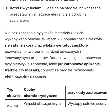
Botki z wycięciami
– Idealne na bardziej nowoczesne
przedstawienia, łączące elegancję z odrobiną
szaleństwa.
Nie bez znaczenia były także materiały,z jakich
wykonywano obuwie. W latach 20. popularnością cieszyły
się
satyna
,
skóra
oraz
włókna syntetyczne
,które
pozwalały na tworzenie bardziej odważnych i
innowacyjnych projektów. Dodatkowo, często stosowane
były niezwykłe zdobienia, takie jak
koronkowe aplikacje
,
frędzle
czy
mozaiki
, co jeszcze bardziej wzmacniało
efekt wizualny na scenie.
Typ
Cechy
przykłady zastosowan
obuwia
charakterystyczne
Wysoki obcas,odkryta
Występy solowe,sceny
Szpilki