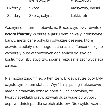
syntetyczny
wieczorowy
Oxfordy
Skóra
Klasyczny, męski
Sandały
Skóra, satyna
Lekki, letni
Ważnym elementem obuwia na Broadwayu były również
kolory i faktury
.W okresie jazzu dominowały intensywne
barwy, metaliczne połyski i odważne desenie, które
odzwierciedlały radosnego ducha czasu. Tancerki często
wybierały buty w zbliżonych odcieniach do swoich
kostiumów, aby stworzyć spójną, wizualnie zachwycającą
całość.
Nie można zapomnieć o tym, że w Broadwayzie buty były
często symbolem statusu. Wyróżniające się i luksusowe
modele stanowiły oznakę prestiżu, co sprawiało, że
twórcy spektakli przywiązywali dużą wagę do wyboru
odpowiednich par dla swoich aktorów. Niezwykle ważne