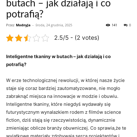
butach – jak działają i co
potrafią?
Przez
ModnyJa
-
środa, 24 grudnia, 2025
141
0
2.5/5 - (2 votes)
Inteligentne tkaniny w butach – jak działają i co
potrafią?
W erze technologicznej rewolucji, w której nasze życie
staje się coraz bardziej zautomatyzowane, nie mogło
zabraknąć miejsca na innowacje w modzie i obuwiu.
Inteligentne tkaniny, które niegdyś wydawały się
futurystycznym wynalazkiem rodem z filmów science
fiction, dziś stają się rzeczywistością, dynamicznie
zmieniając oblicze branży obuwniczej. Co sprawia,że te
wyjątkowe materiały zdobywają serca projektantów i