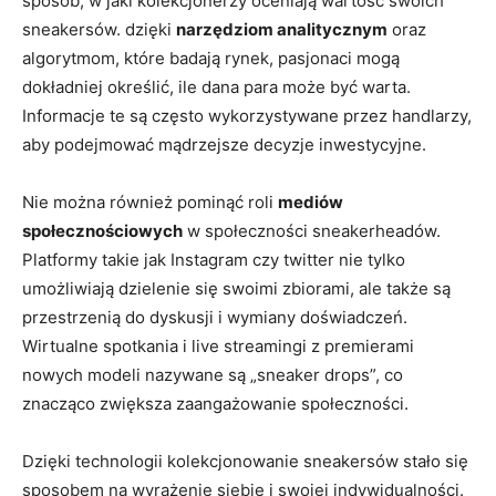
sposób, w jaki kolekcjonerzy oceniają wartość swoich
sneakersów. dzięki
narzędziom analitycznym
oraz
algorytmom, które badają rynek, pasjonaci mogą
dokładniej określić, ile dana para może być warta.
Informacje te są często wykorzystywane przez handlarzy,
aby podejmować mądrzejsze decyzje inwestycyjne.
Nie można również pominąć roli
mediów
społecznościowych
w społeczności sneakerheadów.
Platformy takie jak Instagram czy twitter nie tylko
umożliwiają dzielenie się swoimi zbiorami, ale także są
przestrzenią do dyskusji i wymiany doświadczeń.
Wirtualne spotkania i live streamingi z premierami
nowych modeli nazywane są „sneaker drops”, co
znacząco zwiększa zaangażowanie społeczności.
Dzięki technologii kolekcjonowanie sneakersów stało się
sposobem na wyrażenie siebie i swojej indywidualności.