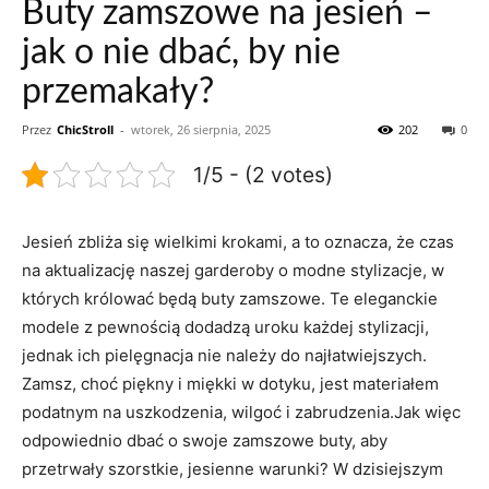
Buty zamszowe na jesień –
jak o nie dbać, by nie
przemakały?
Przez
ChicStroll
-
wtorek, 26 sierpnia, 2025
202
0
1/5 - (2 votes)
Jesień zbliża się wielkimi krokami, a to oznacza, że czas
na aktualizację naszej garderoby o modne stylizacje, w
których królować będą buty zamszowe. Te eleganckie
modele z pewnością dodadzą uroku każdej stylizacji,
jednak ich pielęgnacja nie należy do najłatwiejszych.
Zamsz, choć piękny i miękki w dotyku, jest materiałem
podatnym na uszkodzenia, wilgoć i zabrudzenia.Jak więc
odpowiednio dbać o swoje zamszowe buty, aby
przetrwały szorstkie, jesienne warunki? W dzisiejszym