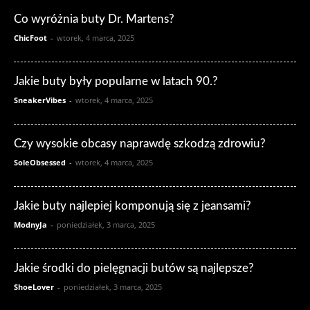
Co wyróżnia buty Dr. Martens?
ChicFoot
-
wtorek, 4 marca, 2025
Jakie buty były popularne w latach 90.?
SneakerVibes
-
wtorek, 4 marca, 2025
Czy wysokie obcasy naprawdę szkodzą zdrowiu?
SoleObsessed
-
wtorek, 4 marca, 2025
Jakie buty najlepiej komponują się z jeansami?
ModnyJa
-
poniedziałek, 3 marca, 2025
Jakie środki do pielęgnacji butów są najlepsze?
ShoeLover
-
poniedziałek, 3 marca, 2025