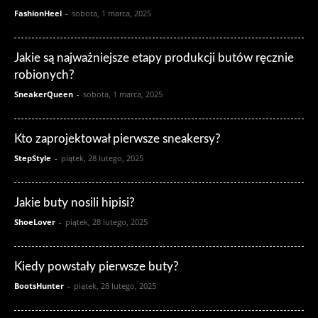
FashionHeel
-
sobota, 1 marca, 2025
Jakie są najważniejsze etapy produkcji butów ręcznie
robionych?
SneakerQueen
-
sobota, 1 marca, 2025
Kto zaprojektował pierwsze sneakersy?
StepStyle
-
piątek, 28 lutego, 2025
Jakie buty nosili hipisi?
ShoeLover
-
piątek, 28 lutego, 2025
Kiedy powstały pierwsze buty?
BootsHunter
-
piątek, 28 lutego, 2025