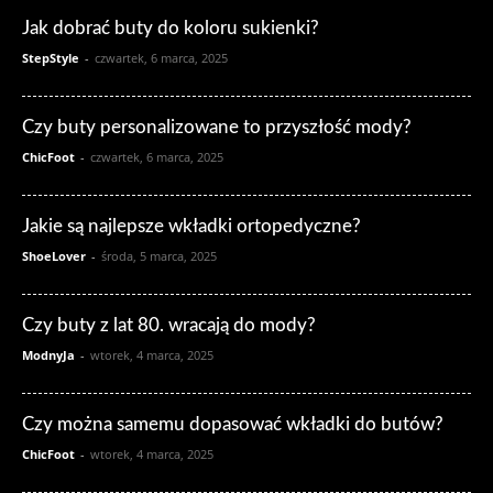
Jak dobrać buty do koloru sukienki?
StepStyle
-
czwartek, 6 marca, 2025
Czy buty personalizowane to przyszłość mody?
ChicFoot
-
czwartek, 6 marca, 2025
Jakie są najlepsze wkładki ortopedyczne?
ShoeLover
-
środa, 5 marca, 2025
Czy buty z lat 80. wracają do mody?
ModnyJa
-
wtorek, 4 marca, 2025
Czy można samemu dopasować wkładki do butów?
ChicFoot
-
wtorek, 4 marca, 2025