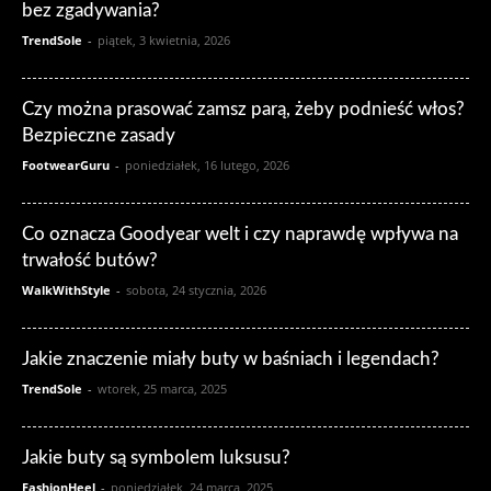
bez zgadywania?
TrendSole
-
piątek, 3 kwietnia, 2026
Czy można prasować zamsz parą, żeby podnieść włos?
Bezpieczne zasady
FootwearGuru
-
poniedziałek, 16 lutego, 2026
Co oznacza Goodyear welt i czy naprawdę wpływa na
trwałość butów?
WalkWithStyle
-
sobota, 24 stycznia, 2026
Jakie znaczenie miały buty w baśniach i legendach?
TrendSole
-
wtorek, 25 marca, 2025
Jakie buty są symbolem luksusu?
FashionHeel
-
poniedziałek, 24 marca, 2025