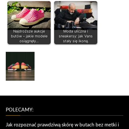
Najdroższe aukcje
Moda uliczna i
butów – jakie modele
sneakersy: jak Vans
osiągnęły…
stały się ikoną.
POLECAMY:
Jak rozpoznać prawdziwą skórę w butach bez metki i