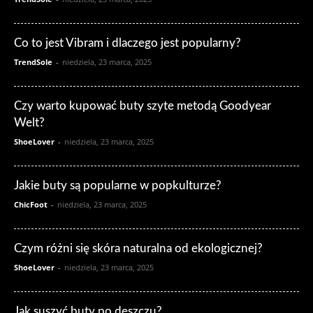
Co to jest Vibram i dlaczego jest popularny?
TrendSole
-
niedziela, 23 marca, 2025
Czy warto kupować buty szyte metodą Goodyear
Welt?
ShoeLover
-
niedziela, 23 marca, 2025
Jakie buty są popularne w popkulturze?
ChicFoot
-
niedziela, 23 marca, 2025
Czym różni się skóra naturalna od ekologicznej?
ShoeLover
-
niedziela, 23 marca, 2025
Jak suszyć buty po deszczu?