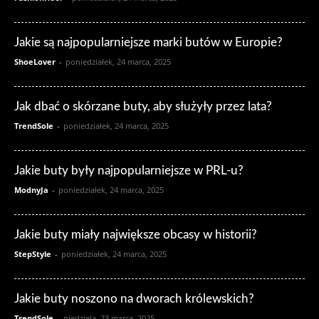
Jakie są najpopularniejsze marki butów w Europie?
ShoeLover
-
poniedziałek, 24 marca, 2025
Jak dbać o skórzane buty, aby służyły przez lata?
TrendSole
-
poniedziałek, 24 marca, 2025
Jakie buty były najpopularniejsze w PRL-u?
ModnyJa
-
poniedziałek, 24 marca, 2025
Jakie buty miały największe obcasy w historii?
StepStyle
-
poniedziałek, 24 marca, 2025
Jakie buty noszono na dworach królewskich?
TrendSole
-
niedziela, 23 marca, 2025