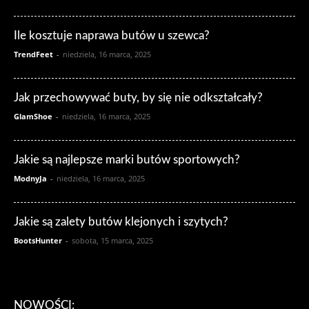
Ile kosztuje naprawa butów u szewca?
TrendFeet
-
niedziela, 16 marca, 2025
Jak przechowywać buty, by się nie odkształcały?
GlamShoe
-
niedziela, 16 marca, 2025
Jakie są najlepsze marki butów sportowych?
ModnyJa
-
niedziela, 16 marca, 2025
Jakie są zalety butów klejonych i szytych?
BootsHunter
-
sobota, 15 marca, 2025
NOWOŚCI: