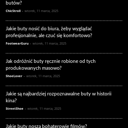
butów?
ChicStroll
-
wtorek, 11 marca, 2025
Jakie buty nosić do biura, żeby wyglądać
profesjonalnie, ale czuć się komfortowo?
FootwearGuru
-
wtorek, 11 marca, 2025
Jak odróżnić buty ręcznie robione od tych
produkowanych masowo?
ShoeLover
-
wtorek, 11 marca, 2025
Jakie są najbardziej rozpoznawalne buty w historii
kina?
StreetShoe
-
wtorek, 11 marca, 2025
Jakie buty noszą bohaterowie filmów?