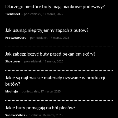
Dlaczego niektóre buty mają piankowe podeszwy?
TrendFeet
-
poniedziałek, 17 marca, 2025
Jak usunąć nieprzyjemny zapach z butów?
FootwearGuru
-
poniedziałek, 17 marca, 2025
Jak zabezpieczyć buty przed pękaniem skóry?
ShoeLover
-
poniedziałek, 17 marca, 2025
Jakie są najtrwalsze materiały używane w produkcji
butów?
ModnyJa
-
poniedziałek, 17 marca, 2025
Jakie buty pomagają na ból pleców?
SneakerVibes
-
niedziela, 16 marca, 2025