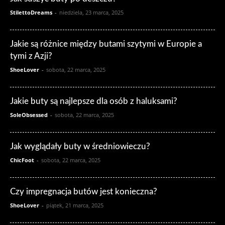
StilettoDreams
-
niedziela, 23 marca, 2025
Jakie są różnice między butami szytymi w Europie a
tymi z Azji?
ShoeLover
-
sobota, 22 marca, 2025
Jakie buty są najlepsze dla osób z haluksami?
SoleObsessed
-
sobota, 22 marca, 2025
Jak wyglądały buty w średniowieczu?
ChicFoot
-
sobota, 22 marca, 2025
Czy impregnacja butów jest konieczna?
ShoeLover
-
piątek, 21 marca, 2025