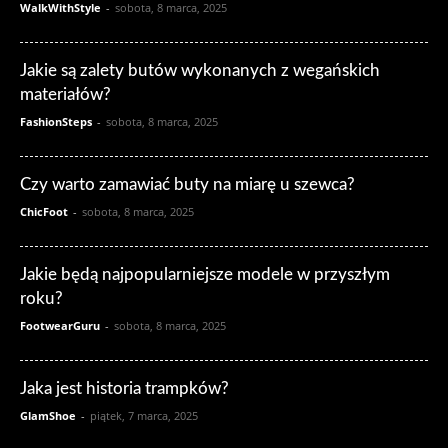
WalkWithStyle
-
sobota, 8 marca, 2025
Jakie są zalety butów wykonanych z wegańskich
materiałów?
FashionSteps
-
sobota, 8 marca, 2025
Czy warto zamawiać buty na miarę u szewca?
ChicFoot
-
sobota, 8 marca, 2025
Jakie będą najpopularniejsze modele w przyszłym
roku?
FootwearGuru
-
sobota, 8 marca, 2025
Jaka jest historia trampków?
GlamShoe
-
piątek, 7 marca, 2025