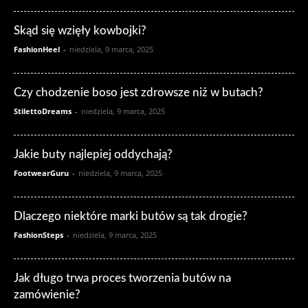
Skąd się wzięły kowbojki?
FashionHeel
-
niedziela, 9 marca, 2025
Czy chodzenie boso jest zdrowsze niż w butach?
StilettoDreams
-
niedziela, 9 marca, 2025
Jakie buty najlepiej oddychają?
FootwearGuru
-
niedziela, 9 marca, 2025
Dlaczego niektóre marki butów są tak drogie?
FashionSteps
-
niedziela, 9 marca, 2025
Jak długo trwa proces tworzenia butów na
zamówienie?