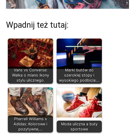
Wpadnij też tutaj:
Vans vs Converse:
Marki butów do
Walka o miano ikony
szerokiej stopy i
stylu ulicznego.
wysokiego podbicia:…
Pharrell Williams x
Adidas: Kolorowe i
Moda uliczna a buty
pozytywne,…
sportowe