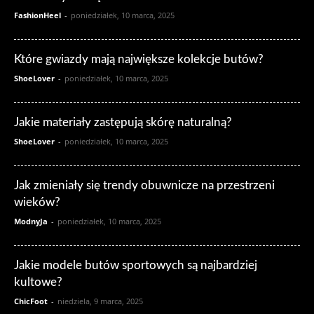
FashionHeel
-
poniedziałek, 10 marca, 2025
Które gwiazdy mają największe kolekcje butów?
ShoeLover
-
poniedziałek, 10 marca, 2025
Jakie materiały zastępują skórę naturalną?
ShoeLover
-
poniedziałek, 10 marca, 2025
Jak zmieniały się trendy obuwnicze na przestrzeni
wieków?
ModnyJa
-
poniedziałek, 10 marca, 2025
Jakie modele butów sportowych są najbardziej
kultowe?
ChicFoot
-
niedziela, 9 marca, 2025