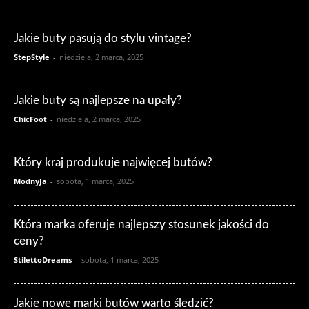
Jakie buty pasują do stylu vintage?
StepStyle
-
niedziela, 2 marca, 2025
Jakie buty są najlepsze na upały?
ChicFoot
-
niedziela, 2 marca, 2025
Który kraj produkuje najwięcej butów?
ModnyJa
-
sobota, 1 marca, 2025
Która marka oferuje najlepszy stosunek jakości do
ceny?
StilettoDreams
-
sobota, 1 marca, 2025
Jakie nowe marki butów warto śledzić?