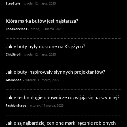
StepStyle
-
środa, 12 marca, 2025
Która marka butów jest najstarsza?
SneakerVibes
-
środa, 12 marca, 2025
Jakie buty były noszone na Księżycu?
ChicStroll
-
środa, 12 marca, 2025
Jakie buty inspirowały słynnych projektantów?
GlamShoe
-
wtorek, 11 marca, 2025
Jakie technologie obuwnicze rozwijają się najszybciej?
FashionSteps
-
wtorek, 11 marca, 2025
Jakie są najbardziej cenione marki ręcznie robionych