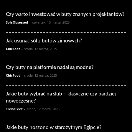
Czy warto inwestować w buty znanych projektantów?
SoleObsessed
-
czwartek, 13 marca, 2025
Jak usunąć sól z butów zimowych?
ChicFoot
-
środa, 12 marca, 2025
Czy buty na platformie nadal są modne?
ChicFoot
-
środa, 12 marca, 2025
Jakie buty wybrać na ślub – klasyczne czy bardziej
nowoczesne?
TrendFeet
-
środa, 12 marca, 2025
Jakie buty noszono w starożytnym Egipcie?