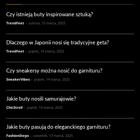
Czy istnieją buty inspirowane sztuką?
TrendFeet
-
sobota, 15 marca, 2025
Dlaczego w Japonii nosi się tradycyjne geta?
TrendFeet
-
piątek, 14 marca, 2025
Czy sneakersy można nosić do garnituru?
SneakerVibes
-
piątek, 14 marca, 2025
Jakie buty nosili samurajowie?
ChicStroll
-
piątek, 14 marca, 2025
Jakie buty pasują do eleganckiego garnituru?
FashionSteps
-
czwartek, 13 marca, 2025