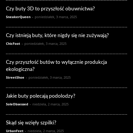
Czy buty 3D to przyszłość obuwnictwa?
SneakerQueen
-
poniedziałek, 3 marca, 2025
Czy istnieją buty, które nigdy się nie zużywają?
ChicFoot
-
poniedziałek, 3 marca, 2025
Czy przyszłość butów to wyłącznie produkcja
ekologiczna?
StreetShoe
-
poniedziałek, 3 marca, 2025
Jakie buty polecają podolodzy?
SoleObsessed
-
niedziela, 2 marca, 2025
Skąd się wzięły szpilki?
UrbanFeet
-
niedziela, 2 marca, 2025