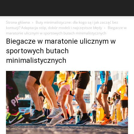
Strona główna
Buty minimalistyczne: dla kogo są i jak zacząć bez
kontuzji? Adaptacja stóp, dobór modeli i najczęstsze błędy
Biegacze w
maratonie ulicznym w sportowych butach minimalistycznych
Biegacze w maratonie ulicznym w
sportowych butach
minimalistycznych