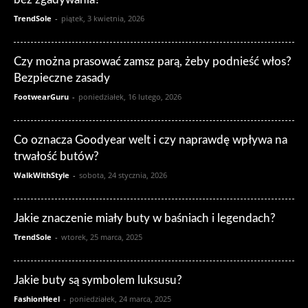
TrendSole
-
piątek, 3 kwietnia, 2026
Czy można prasować zamsz parą, żeby podnieść włos?
Bezpieczne zasady
FootwearGuru
-
poniedziałek, 16 lutego, 2026
Co oznacza Goodyear welt i czy naprawdę wpływa na
trwałość butów?
WalkWithStyle
-
sobota, 24 stycznia, 2026
Jakie znaczenie miały buty w baśniach i legendach?
TrendSole
-
wtorek, 25 marca, 2025
Jakie buty są symbolem luksusu?
FashionHeel
-
poniedziałek, 24 marca, 2025