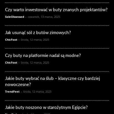
Czy warto inwestować w buty znanych projektantów?
SoleObsessed
-
czwartek, 13 marca, 2025
Jak usunąć sól z butów zimowych?
ChicFoot
-
środa, 12 marca, 2025
Czy buty na platformie nadal są modne?
ChicFoot
-
środa, 12 marca, 2025
Jakie buty wybrać na ślub – klasyczne czy bardziej
nowoczesne?
TrendFeet
-
środa, 12 marca, 2025
Jakie buty noszono w starożytnym Egipcie?