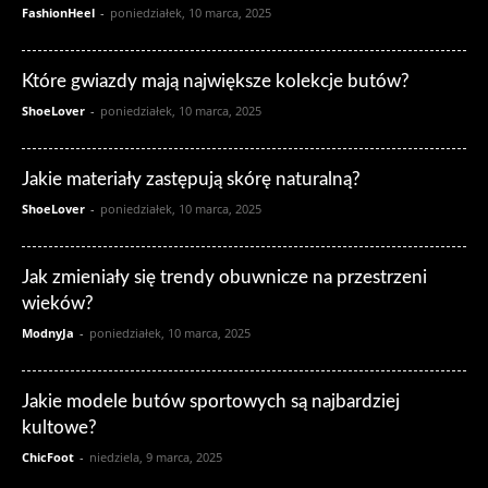
FashionHeel
-
poniedziałek, 10 marca, 2025
Które gwiazdy mają największe kolekcje butów?
ShoeLover
-
poniedziałek, 10 marca, 2025
Jakie materiały zastępują skórę naturalną?
ShoeLover
-
poniedziałek, 10 marca, 2025
Jak zmieniały się trendy obuwnicze na przestrzeni
wieków?
ModnyJa
-
poniedziałek, 10 marca, 2025
Jakie modele butów sportowych są najbardziej
kultowe?
ChicFoot
-
niedziela, 9 marca, 2025