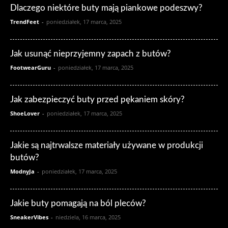
Dlaczego niektóre buty mają piankowe podeszwy?
TrendFeet
-
poniedziałek, 17 marca, 2025
Jak usunąć nieprzyjemny zapach z butów?
FootwearGuru
-
poniedziałek, 17 marca, 2025
Jak zabezpieczyć buty przed pękaniem skóry?
ShoeLover
-
poniedziałek, 17 marca, 2025
Jakie są najtrwalsze materiały używane w produkcji
butów?
ModnyJa
-
poniedziałek, 17 marca, 2025
Jakie buty pomagają na ból pleców?
SneakerVibes
-
niedziela, 16 marca, 2025