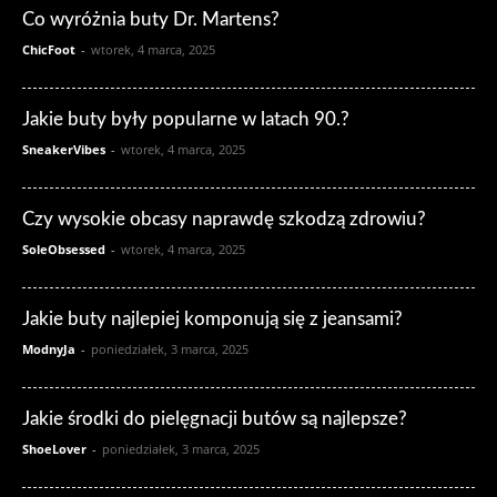
Co wyróżnia buty Dr. Martens?
ChicFoot
-
wtorek, 4 marca, 2025
Jakie buty były popularne w latach 90.?
SneakerVibes
-
wtorek, 4 marca, 2025
Czy wysokie obcasy naprawdę szkodzą zdrowiu?
SoleObsessed
-
wtorek, 4 marca, 2025
Jakie buty najlepiej komponują się z jeansami?
ModnyJa
-
poniedziałek, 3 marca, 2025
Jakie środki do pielęgnacji butów są najlepsze?
ShoeLover
-
poniedziałek, 3 marca, 2025