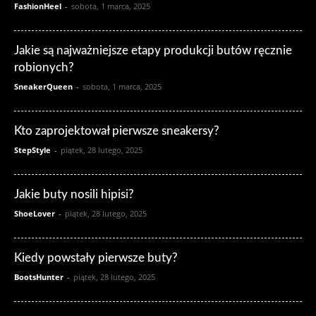
FashionHeel
-
sobota, 1 marca, 2025
Jakie są najważniejsze etapy produkcji butów ręcznie
robionych?
SneakerQueen
-
sobota, 1 marca, 2025
Kto zaprojektował pierwsze sneakersy?
StepStyle
-
piątek, 28 lutego, 2025
Jakie buty nosili hipisi?
ShoeLover
-
piątek, 28 lutego, 2025
Kiedy powstały pierwsze buty?
BootsHunter
-
piątek, 28 lutego, 2025