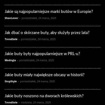
Jakie są najpopularniejsze marki butów w Europie?
ShoeLover
-
poniedziałek, 24 marca, 2025
Jak dbać o skórzane buty, aby służyły przez lata?
TrendSole
-
poniedziałek, 24 marca, 2025
Jakie buty były najpopularniejsze w PRL-u?
ModnyJa
-
poniedziałek, 24 marca, 2025
Jakie buty miały największe obcasy w historii?
StepStyle
-
poniedziałek, 24 marca, 2025
Jakie buty noszono na dworach królewskich?
TrendSole
-
niedziela, 23 marca, 2025