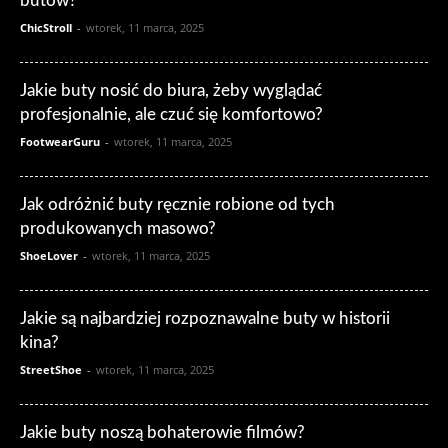
butów?
ChicStroll
-
wtorek, 11 marca, 2025
Jakie buty nosić do biura, żeby wyglądać
profesjonalnie, ale czuć się komfortowo?
FootwearGuru
-
wtorek, 11 marca, 2025
Jak odróżnić buty ręcznie robione od tych
produkowanych masowo?
ShoeLover
-
wtorek, 11 marca, 2025
Jakie są najbardziej rozpoznawalne buty w historii
kina?
StreetShoe
-
wtorek, 11 marca, 2025
Jakie buty noszą bohaterowie filmów?