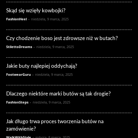
Skąd się wzięły kowbojki?
FashionHeel
-
niedziela, 9 marca, 2025
Czy chodzenie boso jest zdrowsze niż w butach?
StilettoDreams
-
niedziela, 9 marca, 2025
Jakie buty najlepiej oddychają?
FootwearGuru
-
niedziela, 9 marca, 2025
Dlaczego niektóre marki butów są tak drogie?
FashionSteps
-
niedziela, 9 marca, 2025
Jak długo trwa proces tworzenia butów na
zamówienie?
WalkWithStyle
-
sobota, 8 marca, 2025