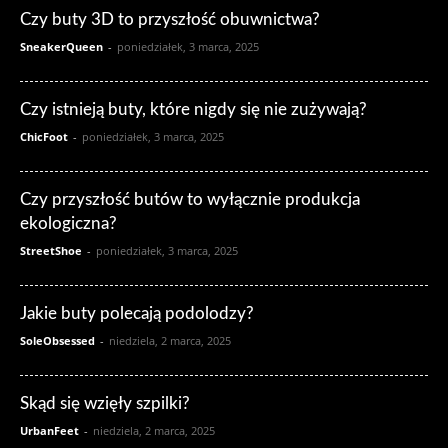
Czy buty 3D to przyszłość obuwnictwa?
SneakerQueen
-
poniedziałek, 3 marca, 2025
Czy istnieją buty, które nigdy się nie zużywają?
ChicFoot
-
poniedziałek, 3 marca, 2025
Czy przyszłość butów to wyłącznie produkcja
ekologiczna?
StreetShoe
-
poniedziałek, 3 marca, 2025
Jakie buty polecają podolodzy?
SoleObsessed
-
niedziela, 2 marca, 2025
Skąd się wzięły szpilki?
UrbanFeet
-
niedziela, 2 marca, 2025