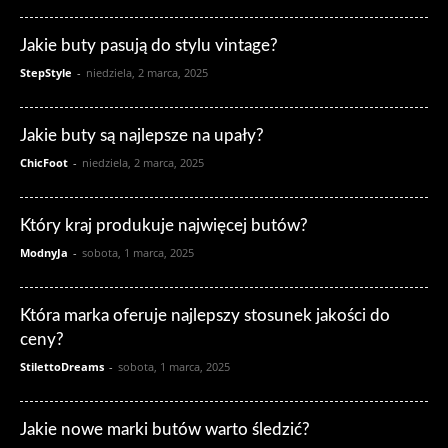
Jakie buty pasują do stylu vintage?
StepStyle
-
niedziela, 2 marca, 2025
Jakie buty są najlepsze na upały?
ChicFoot
-
niedziela, 2 marca, 2025
Który kraj produkuje najwięcej butów?
ModnyJa
-
sobota, 1 marca, 2025
Która marka oferuje najlepszy stosunek jakości do
ceny?
StilettoDreams
-
sobota, 1 marca, 2025
Jakie nowe marki butów warto śledzić?