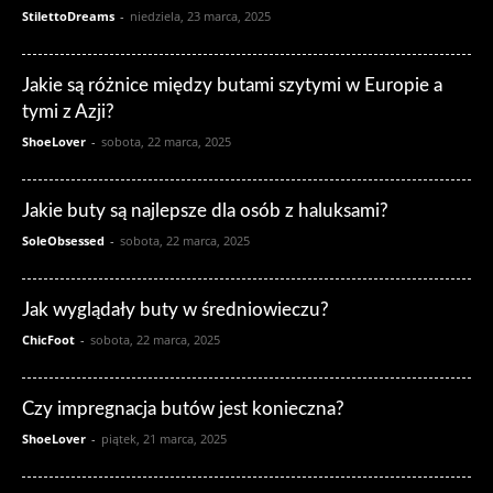
StilettoDreams
-
niedziela, 23 marca, 2025
Jakie są różnice między butami szytymi w Europie a
tymi z Azji?
ShoeLover
-
sobota, 22 marca, 2025
Jakie buty są najlepsze dla osób z haluksami?
SoleObsessed
-
sobota, 22 marca, 2025
Jak wyglądały buty w średniowieczu?
ChicFoot
-
sobota, 22 marca, 2025
Czy impregnacja butów jest konieczna?
ShoeLover
-
piątek, 21 marca, 2025