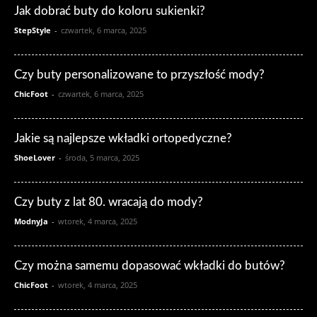
Jak dobrać buty do koloru sukienki?
StepStyle
-
czwartek, 6 marca, 2025
Czy buty personalizowane to przyszłość mody?
ChicFoot
-
czwartek, 6 marca, 2025
Jakie są najlepsze wkładki ortopedyczne?
ShoeLover
-
środa, 5 marca, 2025
Czy buty z lat 80. wracają do mody?
ModnyJa
-
wtorek, 4 marca, 2025
Czy można samemu dopasować wkładki do butów?
ChicFoot
-
wtorek, 4 marca, 2025