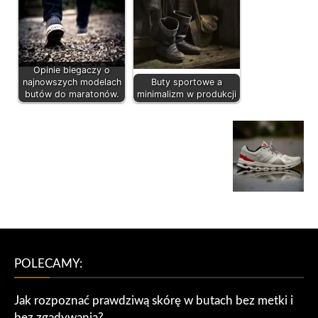
Opinie biegaczy o
najnowszych modelach
Buty sportowe a
butów do maratonów.
minimalizm w produkcji
POLECAMY:
Jak rozpoznać prawdziwą skórę w butach bez metki i
bez zgadywania?