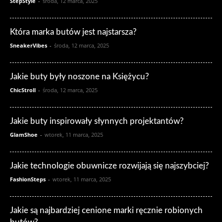
StepStyle
-
środa, 12 marca, 2025
Która marka butów jest najstarsza?
SneakerVibes
-
środa, 12 marca, 2025
Jakie buty były noszone na Księżycu?
ChicStroll
-
środa, 12 marca, 2025
Jakie buty inspirowały słynnych projektantów?
GlamShoe
-
wtorek, 11 marca, 2025
Jakie technologie obuwnicze rozwijają się najszybciej?
FashionSteps
-
wtorek, 11 marca, 2025
Jakie są najbardziej cenione marki ręcznie robionych