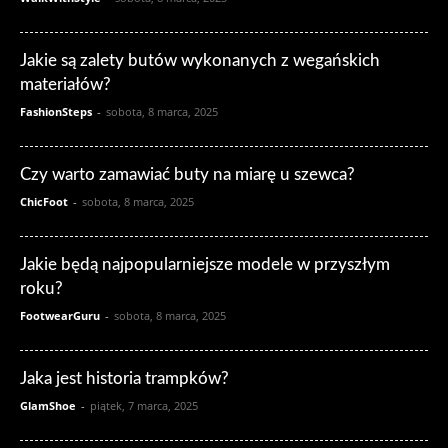
Jakie są zalety butów wykonanych z wegańskich
materiałów?
FashionSteps
-
sobota, 8 marca, 2025
Czy warto zamawiać buty na miarę u szewca?
ChicFoot
-
sobota, 8 marca, 2025
Jakie będą najpopularniejsze modele w przyszłym
roku?
FootwearGuru
-
sobota, 8 marca, 2025
Jaka jest historia trampków?
GlamShoe
-
piątek, 7 marca, 2025