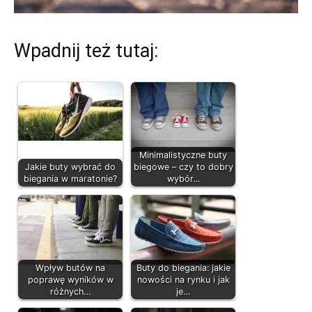
Wpadnij też tutaj:
Minimalistyczne buty
Jakie buty wybrać do
biegowe – czy to dobry
biegania w maratonie?
wybór…
Wpływ butów na
Buty do biegania: jakie
poprawę wyników w
nowości na rynku i jak
różnych…
je…