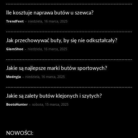
Ile kosztuje naprawa butów u szewca?
TrendFeet
-
niedziela, 16 marca, 2025
Jak przechowywać buty, by się nie odkształcały?
GlamShoe
-
niedziela, 16 marca, 2025
Jakie są najlepsze marki butów sportowych?
ModnyJa
-
niedziela, 16 marca, 2025
Jakie są zalety butów klejonych i szytych?
BootsHunter
-
sobota, 15 marca, 2025
NOWOŚCI: