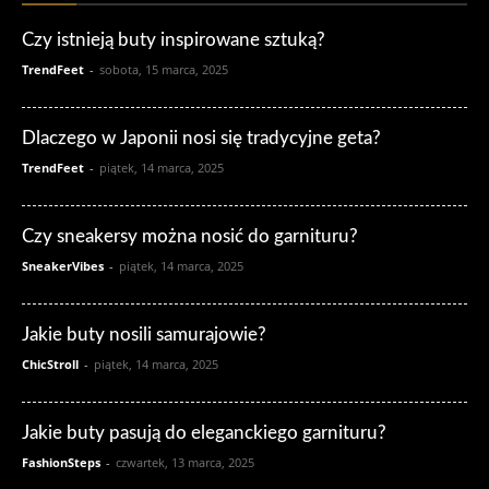
Czy istnieją buty inspirowane sztuką?
TrendFeet
-
sobota, 15 marca, 2025
Dlaczego w Japonii nosi się tradycyjne geta?
TrendFeet
-
piątek, 14 marca, 2025
Czy sneakersy można nosić do garnituru?
SneakerVibes
-
piątek, 14 marca, 2025
Jakie buty nosili samurajowie?
ChicStroll
-
piątek, 14 marca, 2025
Jakie buty pasują do eleganckiego garnituru?
FashionSteps
-
czwartek, 13 marca, 2025