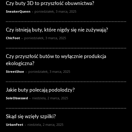
Czy buty 3D to przyszłość obuwnictwa?
SneakerQueen
-
poniedziałek, 3 marca, 2025
Czy istnieją buty, które nigdy się nie zużywają?
ChicFoot
-
poniedziałek, 3 marca, 2025
Czy przyszłość butów to wyłącznie produkcja
ekologiczna?
StreetShoe
-
poniedziałek, 3 marca, 2025
Jakie buty polecają podolodzy?
SoleObsessed
-
niedziela, 2 marca, 2025
Skąd się wzięły szpilki?
UrbanFeet
-
niedziela, 2 marca, 2025