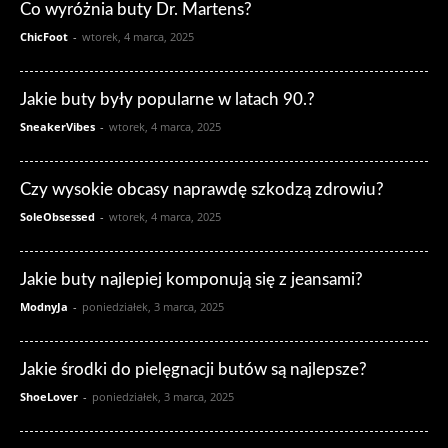
Co wyróżnia buty Dr. Martens?
ChicFoot
-
wtorek, 4 marca, 2025
Jakie buty były popularne w latach 90.?
SneakerVibes
-
wtorek, 4 marca, 2025
Czy wysokie obcasy naprawdę szkodzą zdrowiu?
SoleObsessed
-
wtorek, 4 marca, 2025
Jakie buty najlepiej komponują się z jeansami?
ModnyJa
-
poniedziałek, 3 marca, 2025
Jakie środki do pielęgnacji butów są najlepsze?
ShoeLover
-
poniedziałek, 3 marca, 2025