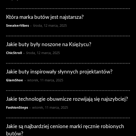
Która marka butów jest najstarsza?
SneakerVibes
-
środa, 12 marca, 2025
Jakie buty były noszone na Księżycu?
ChicStroll
-
środa, 12 marca, 2025
Jakie buty inspirowały słynnych projektantów?
GlamShoe
-
wtorek, 11 marca, 2025
Jakie technologie obuwnicze rozwijają się najszybciej?
FashionSteps
-
wtorek, 11 marca, 2025
Jakie są najbardziej cenione marki ręcznie robionych
butów?