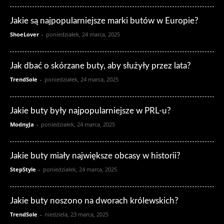
Jakie są najpopularniejsze marki butów w Europie?
ShoeLover
-
poniedziałek, 24 marca, 2025
Jak dbać o skórzane buty, aby służyły przez lata?
TrendSole
-
poniedziałek, 24 marca, 2025
Jakie buty były najpopularniejsze w PRL-u?
ModnyJa
-
poniedziałek, 24 marca, 2025
Jakie buty miały największe obcasy w historii?
StepStyle
-
poniedziałek, 24 marca, 2025
Jakie buty noszono na dworach królewskich?
TrendSole
-
niedziela, 23 marca, 2025