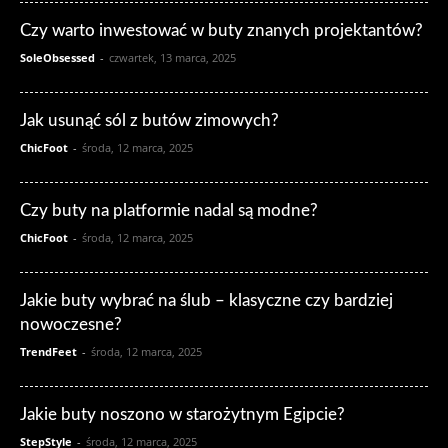
Czy warto inwestować w buty znanych projektantów?
SoleObsessed
-
czwartek, 13 marca, 2025
Jak usunąć sól z butów zimowych?
ChicFoot
-
środa, 12 marca, 2025
Czy buty na platformie nadal są modne?
ChicFoot
-
środa, 12 marca, 2025
Jakie buty wybrać na ślub – klasyczne czy bardziej
nowoczesne?
TrendFeet
-
środa, 12 marca, 2025
Jakie buty noszono w starożytnym Egipcie?
StepStyle
-
środa, 12 marca, 2025