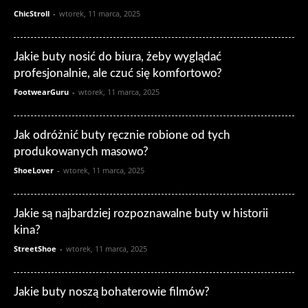
ChicStroll
-
wtorek, 11 marca, 2025
Jakie buty nosić do biura, żeby wyglądać
profesjonalnie, ale czuć się komfortowo?
FootwearGuru
-
wtorek, 11 marca, 2025
Jak odróżnić buty ręcznie robione od tych
produkowanych masowo?
ShoeLover
-
wtorek, 11 marca, 2025
Jakie są najbardziej rozpoznawalne buty w historii
kina?
StreetShoe
-
wtorek, 11 marca, 2025
Jakie buty noszą bohaterowie filmów?