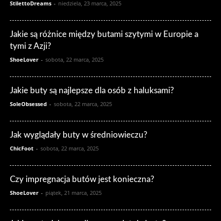
StilettoDreams
-
niedziela, 23 marca, 2025
Jakie są różnice między butami szytymi w Europie a
tymi z Azji?
ShoeLover
-
sobota, 22 marca, 2025
Jakie buty są najlepsze dla osób z haluksami?
SoleObsessed
-
sobota, 22 marca, 2025
Jak wyglądały buty w średniowieczu?
ChicFoot
-
sobota, 22 marca, 2025
Czy impregnacja butów jest konieczna?
ShoeLover
-
piątek, 21 marca, 2025