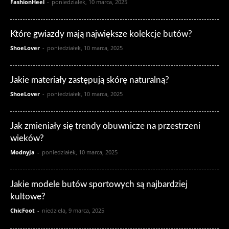
FashionHeel
-
poniedziałek, 10 marca, 2025
Które gwiazdy mają największe kolekcje butów?
ShoeLover
-
poniedziałek, 10 marca, 2025
Jakie materiały zastępują skórę naturalną?
ShoeLover
-
poniedziałek, 10 marca, 2025
Jak zmieniały się trendy obuwnicze na przestrzeni
wieków?
ModnyJa
-
poniedziałek, 10 marca, 2025
Jakie modele butów sportowych są najbardziej
kultowe?
ChicFoot
-
niedziela, 9 marca, 2025