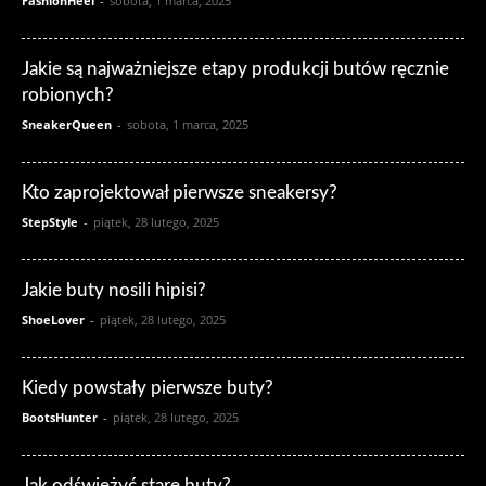
FashionHeel
-
sobota, 1 marca, 2025
Jakie są najważniejsze etapy produkcji butów ręcznie
robionych?
SneakerQueen
-
sobota, 1 marca, 2025
Kto zaprojektował pierwsze sneakersy?
StepStyle
-
piątek, 28 lutego, 2025
Jakie buty nosili hipisi?
ShoeLover
-
piątek, 28 lutego, 2025
Kiedy powstały pierwsze buty?
BootsHunter
-
piątek, 28 lutego, 2025
Jak odświeżyć stare buty?