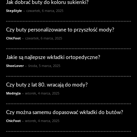
Jak dobrać buty do koloru sukienki?
StepStyle
-
czwartek, 6 marca, 2025
Czy buty personalizowane to przyszłość mody?
ChicFoot
-
czwartek, 6 marca, 2025
Jakie są najlepsze wkładki ortopedyczne?
ShoeLover
-
środa, 5 marca, 2025
Czy buty z lat 80. wracają do mody?
ModnyJa
-
wtorek, 4 marca, 2025
Czy można samemu dopasować wkładki do butów?
ChicFoot
-
wtorek, 4 marca, 2025