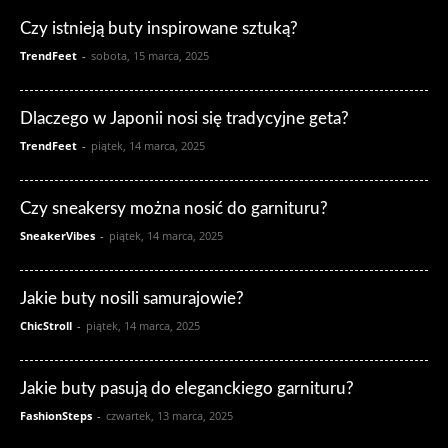
Czy istnieją buty inspirowane sztuką?
TrendFeet
-
sobota, 15 marca, 2025
Dlaczego w Japonii nosi się tradycyjne geta?
TrendFeet
-
piątek, 14 marca, 2025
Czy sneakersy można nosić do garnituru?
SneakerVibes
-
piątek, 14 marca, 2025
Jakie buty nosili samurajowie?
ChicStroll
-
piątek, 14 marca, 2025
Jakie buty pasują do eleganckiego garnituru?
FashionSteps
-
czwartek, 13 marca, 2025