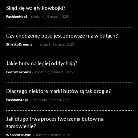
Skąd się wzięły kowbojki?
FashionHeel
-
niedziela, 9 marca, 2025
Czy chodzenie boso jest zdrowsze niż w butach?
StilettoDreams
-
niedziela, 9 marca, 2025
Jakie buty najlepiej oddychają?
FootwearGuru
-
niedziela, 9 marca, 2025
Dlaczego niektóre marki butów są tak drogie?
FashionSteps
-
niedziela, 9 marca, 2025
Jak długo trwa proces tworzenia butów na
zamówienie?
WalkWithStyle
-
sobota, 8 marca, 2025