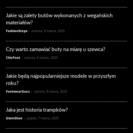
Jakie są zalety butów wykonanych z wegańskich
materiałów?
FashionSteps
-
sobota, 8 marca, 2025
Czy warto zamawiać buty na miarę u szewca?
ChicFoot
-
sobota, 8 marca, 2025
Jakie będą najpopularniejsze modele w przyszłym
roku?
FootwearGuru
-
sobota, 8 marca, 2025
Jaka jest historia trampków?
GlamShoe
-
piątek, 7 marca, 2025