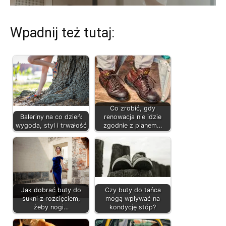
Wpadnij też tutaj:
Co zrobić, gdy
Baleriny na co dzień:
renowacja nie idzie
wygoda, styl i trwałość
zgodnie z planem…
Jak dobrać buty do
Czy buty do tańca
sukni z rozcięciem,
mogą wpływać na
żeby nogi…
kondycję stóp?