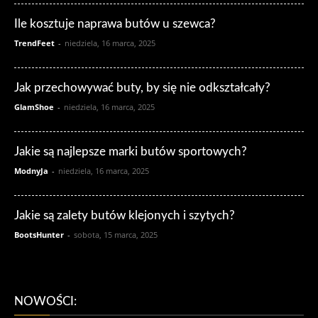
Ile kosztuje naprawa butów u szewca?
TrendFeet
-
niedziela, 16 marca, 2025
Jak przechowywać buty, by się nie odkształcały?
GlamShoe
-
niedziela, 16 marca, 2025
Jakie są najlepsze marki butów sportowych?
ModnyJa
-
niedziela, 16 marca, 2025
Jakie są zalety butów klejonych i szytych?
BootsHunter
-
sobota, 15 marca, 2025
NOWOŚCI: