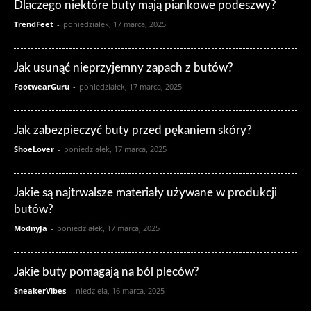
Dlaczego niektóre buty mają piankowe podeszwy?
TrendFeet
-
poniedziałek, 17 marca, 2025
Jak usunąć nieprzyjemny zapach z butów?
FootwearGuru
-
poniedziałek, 17 marca, 2025
Jak zabezpieczyć buty przed pękaniem skóry?
ShoeLover
-
poniedziałek, 17 marca, 2025
Jakie są najtrwalsze materiały używane w produkcji
butów?
ModnyJa
-
poniedziałek, 17 marca, 2025
Jakie buty pomagają na ból pleców?
SneakerVibes
-
niedziela, 16 marca, 2025