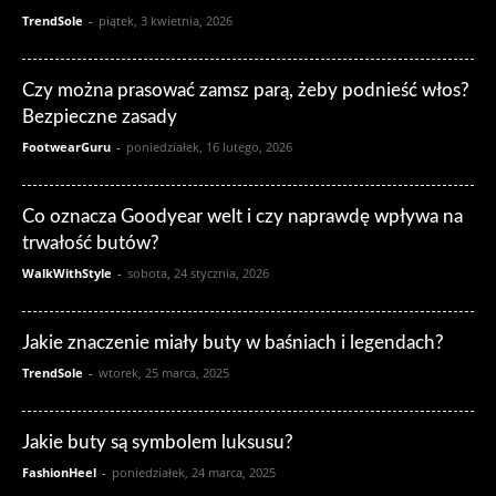
TrendSole
-
piątek, 3 kwietnia, 2026
Czy można prasować zamsz parą, żeby podnieść włos?
Bezpieczne zasady
FootwearGuru
-
poniedziałek, 16 lutego, 2026
Co oznacza Goodyear welt i czy naprawdę wpływa na
trwałość butów?
WalkWithStyle
-
sobota, 24 stycznia, 2026
Jakie znaczenie miały buty w baśniach i legendach?
TrendSole
-
wtorek, 25 marca, 2025
Jakie buty są symbolem luksusu?
FashionHeel
-
poniedziałek, 24 marca, 2025