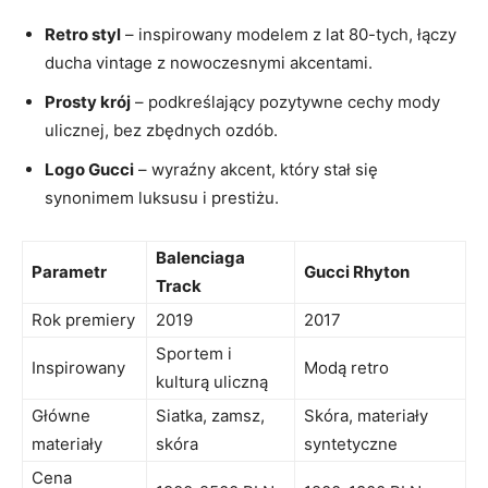
Retro styl
– inspirowany modelem z lat 80-tych, łączy
ducha vintage z nowoczesnymi akcentami.
Prosty krój
– podkreślający pozytywne cechy mody
ulicznej, bez zbędnych ozdób.
Logo Gucci
– wyraźny akcent, który stał się
synonimem luksusu i prestiżu.
Balenciaga
Parametr
Gucci Rhyton
Track
Rok premiery
2019
2017
Sportem i
Inspirowany
Modą retro
kulturą uliczną
Główne
Siatka, zamsz,
Skóra, materiały
materiały
skóra
syntetyczne
Cena